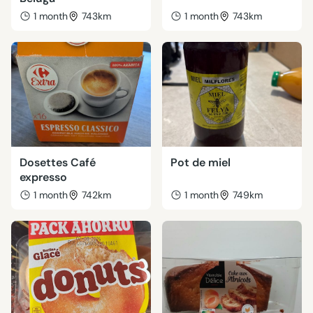
1 month
743km
1 month
743km
Dosettes Café
Pot de miel
expresso
1 month
742km
1 month
749km