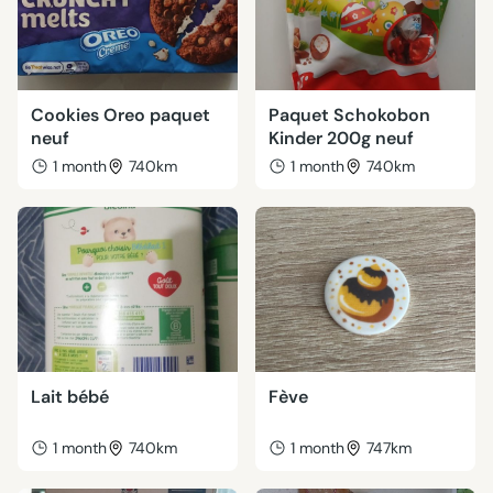
Cookies Oreo paquet
Paquet Schokobon
neuf
Kinder 200g neuf
1 month
740km
1 month
740km
Lait bébé
Fève
1 month
740km
1 month
747km