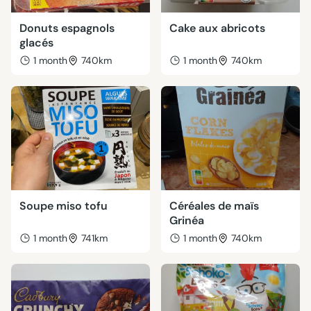
Donuts espagnols
Cake aux abricots
glacés
1 month
740km
1 month
740km
Soupe miso tofu
Céréales de maïs
Grinéa
1 month
741km
1 month
740km