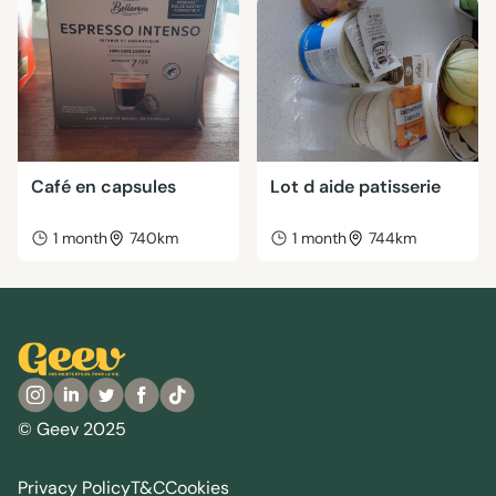
Café en capsules
Lot d aide patisserie
1 month
740km
1 month
744km
© Geev 2025
Privacy Policy
T&C
Cookies