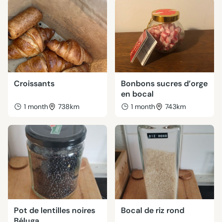
Croissants
Bonbons sucres d’orge
en bocal
1 month
738km
1 month
743km
Pot de lentilles noires
Bocal de riz rond
Béluga