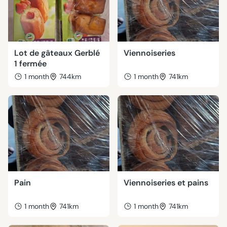
Lot de gâteaux Gerblé
Viennoiseries
1 fermée
1 month
744km
1 month
741km
Pain
Viennoiseries et pains
1 month
741km
1 month
741km