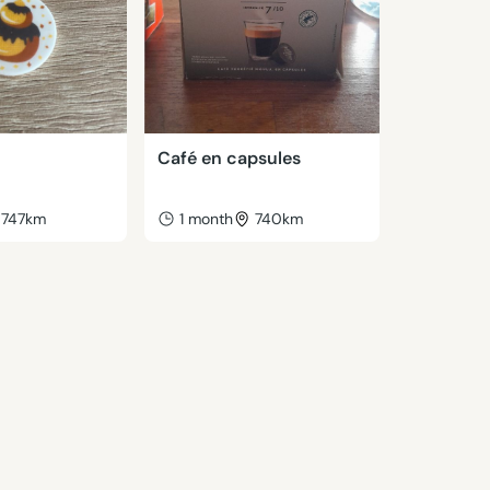
Café en capsules
747km
1 month
740km