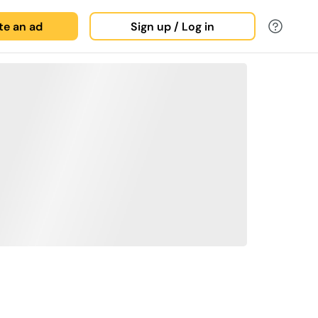
ate an ad
Sign up / Log in