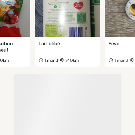
kobon
Lait bébé
Fève
neuf
40km
1 month
740km
1 month