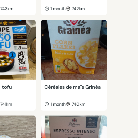
743km
1 month
742km
 tofu
Céréales de maïs Grinéa
741km
1 month
740km