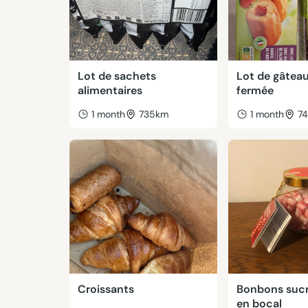
Lot de sachets
Lot de gâteau
alimentaires
fermée
1 month
735km
1 month
7
Croissants
Bonbons sucr
en bocal