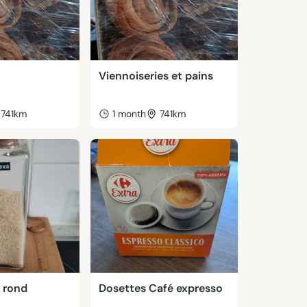
Viennoiseries et pains
741km
1 month
741km
z rond
Dosettes Café expresso