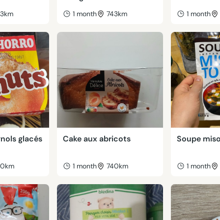
43km
1 month
743km
1 month
nols glacés
Cake aux abricots
Soupe miso
40km
1 month
740km
1 month