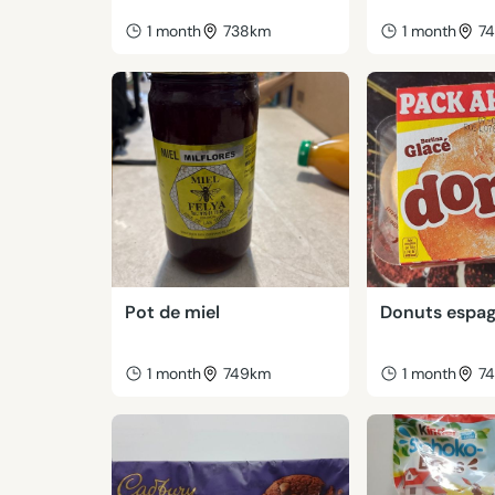
1 month
738km
1 month
7
Pot de miel
Donuts espag
1 month
749km
1 month
7