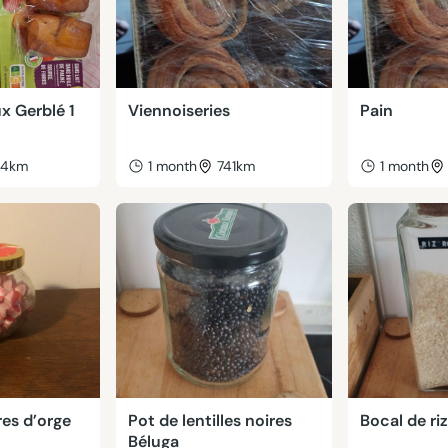
x Gerblé 1
Viennoiseries
Pain
44km
1 month
741km
1 month
es d’orge
Pot de lentilles noires
Bocal de ri
Béluga