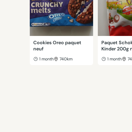
Cookies Oreo paquet
Paquet Scho
neuf
Kinder 200g 
1 month
740km
1 month
7