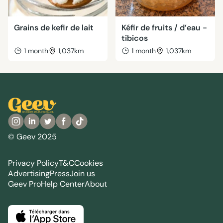
Grains de kefir de lait
Kéfir de fruits / d’eau -
tibicos
1 month
1,037km
1 month
1,037km
© Geev 2025
Privacy Policy
T&C
Cookies
Advertising
Press
Join us
Geev Pro
Help Center
About