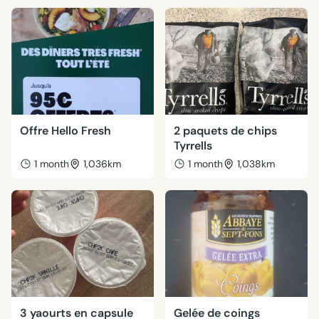
Offre Hello Fresh
2 paquets de chips
Tyrrells
1 month
1,036km
1 month
1,038km
3 yaourts en capsule
Gelée de coings