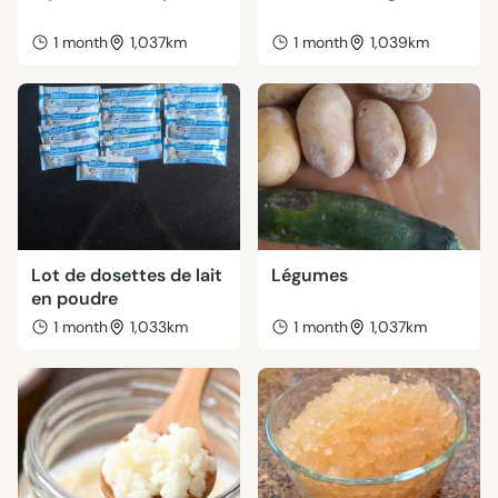
1 month
1,037km
1 month
1,039km
Lot de dosettes de lait
Légumes
en poudre
1 month
1,033km
1 month
1,037km