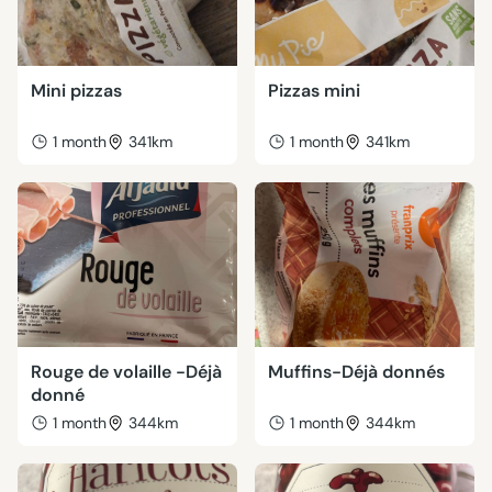
Mini pizzas
Pizzas mini
1 month
341km
1 month
341km
Rouge de volaille -Déjà
Muffins-Déjà donnés
donné
1 month
344km
1 month
344km