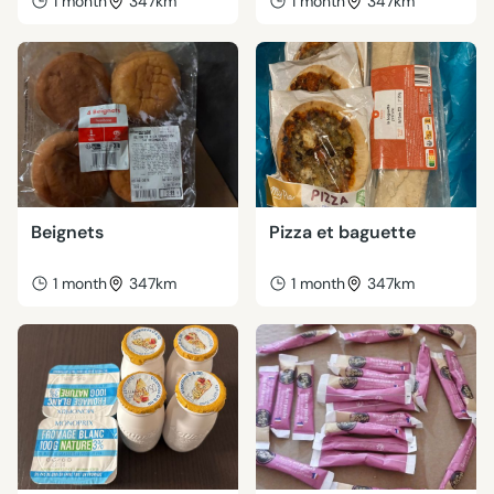
1 month
347km
1 month
347km
Beignets
Pizza et baguette
1 month
347km
1 month
347km