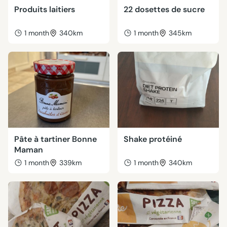
Produits laitiers
22 dosettes de sucre
1 month
340km
1 month
345km
Pâte à tartiner Bonne
Shake protéiné
Maman
1 month
339km
1 month
340km