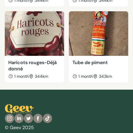
1 month
344km
1 month
344km
Haricots rouges-Déjà
Tube de piment
donné
1 month
344km
1 month
343km
© Geev 2025