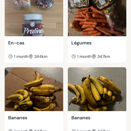
En-cas
Légumes
1 month
344km
1 month
347km
Bananes
Bananes