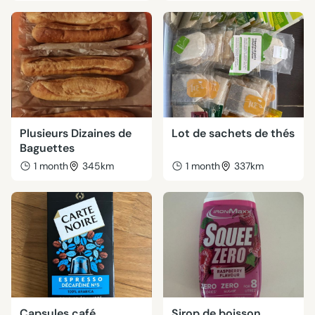
Plusieurs Dizaines de
Lot de sachets de thés
Baguettes
1 month
345km
1 month
337km
Capsules café
Sirop de boisson