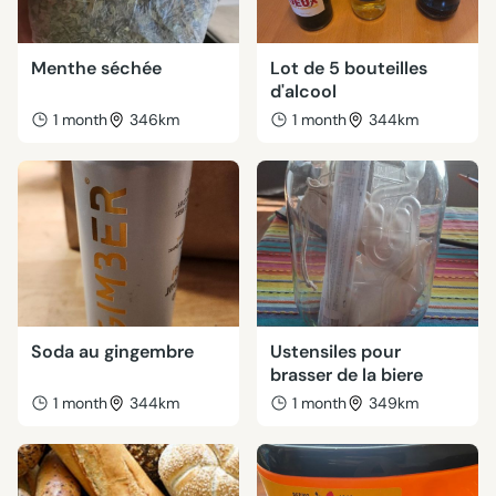
Menthe séchée
Lot de 5 bouteilles
d'alcool
1 month
346km
1 month
344km
Soda au gingembre
Ustensiles pour
brasser de la biere
1 month
344km
1 month
349km