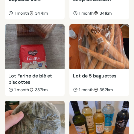
1 month
347km
1 month
341km
Lot Farine de blé et
Lot de 5 baguettes
biscottes
1 month
337km
1 month
352km