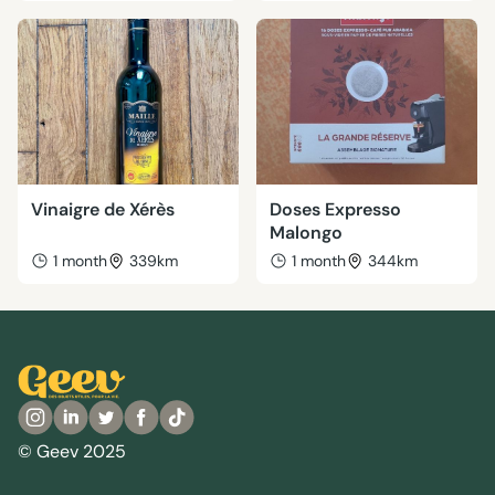
Vinaigre de Xérès
Doses Expresso
Malongo
1 month
339km
1 month
344km
© Geev 2025