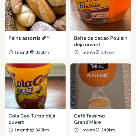
Pains assortis 🥖*
Boîte de cacao Poulain
déjà ouvert
1 month
336km
1 month
343km
Cola Cao Turbo déjà
Café Tassimo
ouvert
Grand'Mère
1 month
343km
1 month
349km