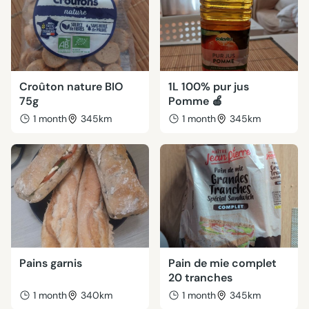
Croûton nature BIO
1L 100% pur jus
75g
Pomme 🍎
1 month
345km
1 month
345km
Pains garnis
Pain de mie complet
20 tranches
1 month
340km
1 month
345km