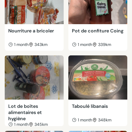
Nourriture a bricoler
Pot de confiture Coing
1 month
343km
1 month
339km
Lot de boîtes
Taboulé libanais
alimentaires et
hygiène
1 month
348km
1 month
345km