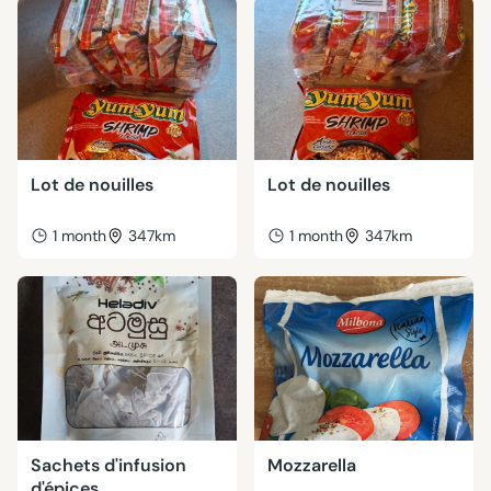
Lot de nouilles
Lot de nouilles
1 month
347km
1 month
347km
Sachets d'infusion
Mozzarella
d'épices