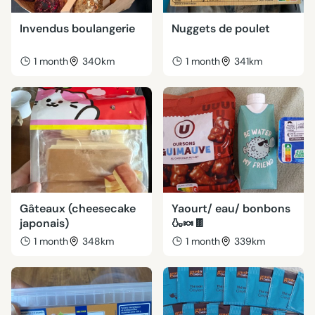
Invendus boulangerie
Nuggets de poulet
1 month
340km
1 month
341km
Gâteaux (cheesecake
Yaourt/ eau/ bonbons
japonais)
🍶🍬🍫
1 month
348km
1 month
339km