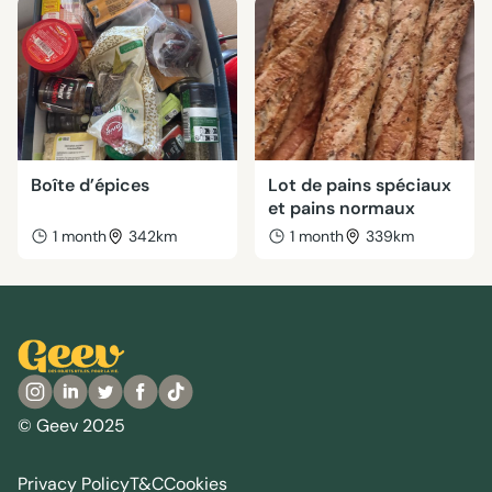
Boîte d’épices
Lot de pains spéciaux
et pains normaux
1 month
342km
1 month
339km
© Geev 2025
Privacy Policy
T&C
Cookies