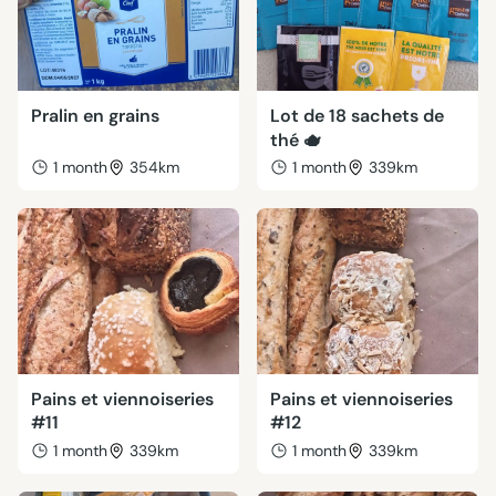
Pralin en grains
Lot de 18 sachets de
thé 🫖
1 month
354km
1 month
339km
Pains et viennoiseries
Pains et viennoiseries
#11
#12
1 month
339km
1 month
339km