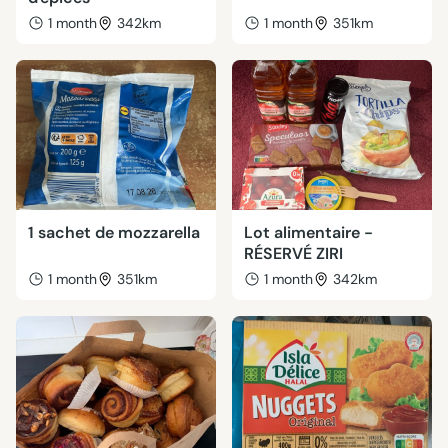
1 month
342km
1 month
351km
1 sachet de mozzarella
Lot alimentaire -
RÉSERVÉ ZIRI
1 month
351km
1 month
342km