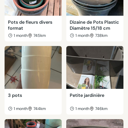
Pots de fleurs divers
Dizaine de Pots Plastic
format
Diamètre 15/18 cm
1 month
745km
1 month
738km
3 pots
Petite jardinière
1 month
744km
1 month
746km