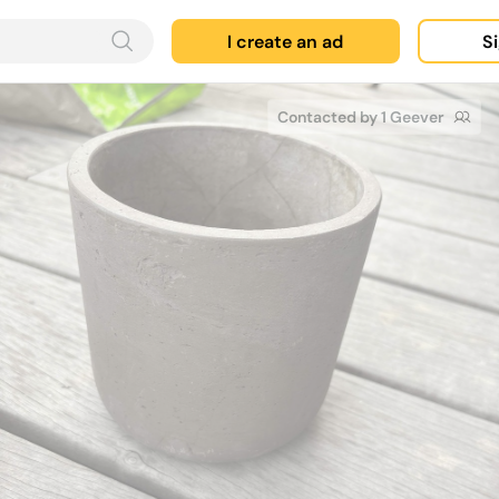
I create an ad
Si
Contacted by 1 Geever