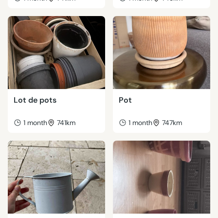
Lot de pots
Pot
1 month
741km
1 month
747km