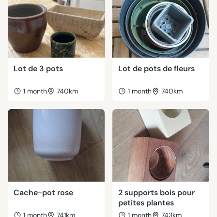
Lot de 3 pots
Lot de pots de fleurs
1 month
740km
1 month
740km
Cache-pot rose
2 supports bois pour
petites plantes
1 month
741km
1 month
743km