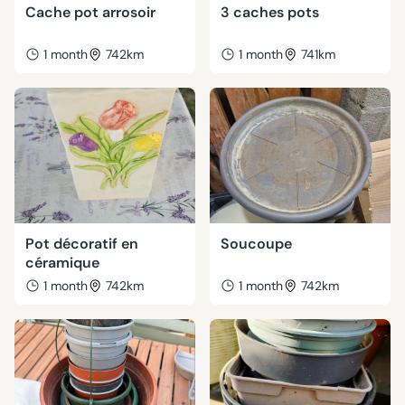
Cache pot arrosoir
3 caches pots
1 month
742km
1 month
741km
Pot décoratif en
Soucoupe
céramique
1 month
742km
1 month
742km