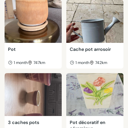
Pot
Cache pot arrosoir
1 month
747km
1 month
742km
3 caches pots
Pot décoratif en