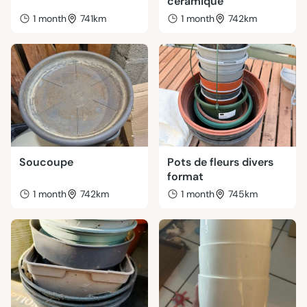
céramique
1 month
741km
1 month
742km
Soucoupe
Pots de fleurs divers
format
1 month
742km
1 month
745km