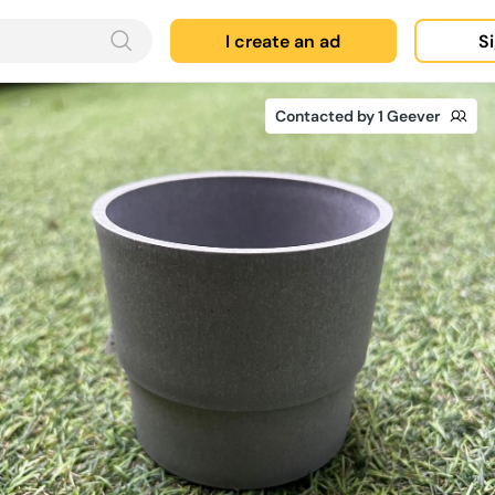
I create an ad
Si
Contacted by 1 Geever