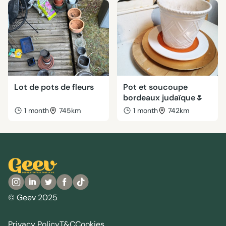
Lot de pots de fleurs
Pot et soucoupe
bordeaux judaïque🌷
1 month
745km
1 month
742km
© Geev 2025
Privacy Policy
T&C
Cookies