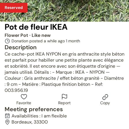
Reserved
Pot de fleur IKEA
Flower Pot
· Like new
Donation posted a while ago
1 month
Description
Ce cache-pot IKEA NYPON en gris anthracite style béton
est parfait pour habiller une petite plante avec élégance
et sobriété. Il est encore avec son étiquette d'origine —
jamais utilisé. Détails : - Marque : IKEA - NYPON —
Couleur : Gris anthracite / effet béton granité - Diamètre
: 9 cm - Matière : Plastique finition béton - Ref:
003.956.19
Favorite
Report
Copy
Meeting preferences
Availabilities : I am flexible
Bordeaux, 33300