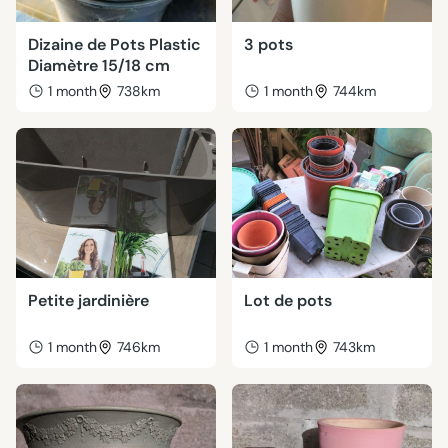
Dizaine de Pots Plastic
3 pots
Diamètre 15/18 cm
1 month
738km
1 month
744km
Petite jardinière
Lot de pots
1 month
746km
1 month
743km