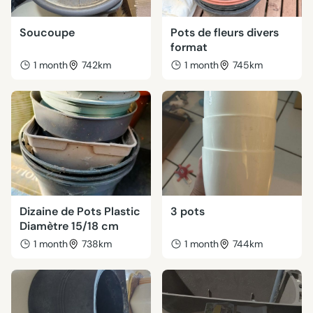
Soucoupe
Pots de fleurs divers
format
1 month
742km
1 month
745km
Dizaine de Pots Plastic
3 pots
Diamètre 15/18 cm
1 month
738km
1 month
744km