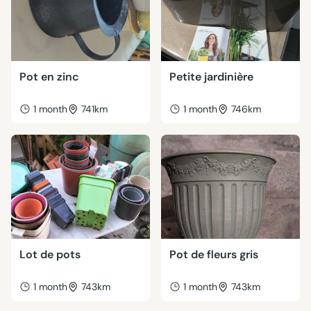
Pot en zinc
Petite jardinière
1 month
741km
1 month
746km
Lot de pots
Pot de fleurs gris
1 month
743km
1 month
743km