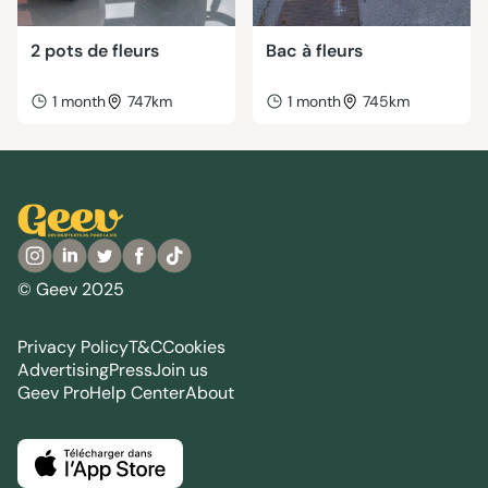
2 pots de fleurs
Bac à fleurs
1 month
747km
1 month
745km
© Geev 2025
Privacy Policy
T&C
Cookies
Advertising
Press
Join us
Geev Pro
Help Center
About