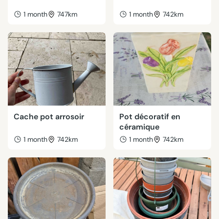
1 month
747km
1 month
742km
Cache pot arrosoir
Pot décoratif en
céramique
1 month
742km
1 month
742km