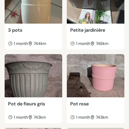
3 pots
Petite jardinière
1 month
744km
1 month
746km
Pot de fleurs gris
Pot rose
1 month
743km
1 month
743km