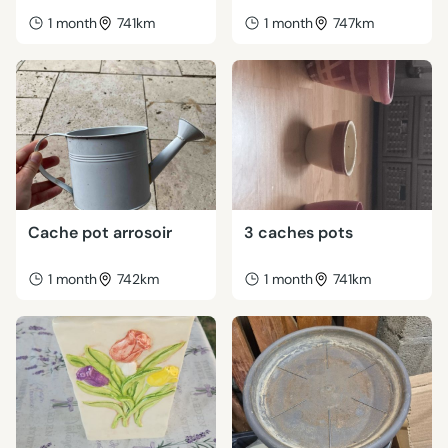
1 month
741km
1 month
747km
Cache pot arrosoir
3 caches pots
1 month
742km
1 month
741km