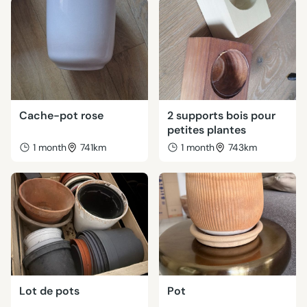
Cache-pot rose
2 supports bois pour
petites plantes
1 month
741km
1 month
743km
Lot de pots
Pot