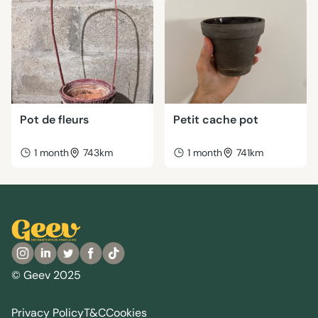
Pot de fleurs
Petit cache pot
1 month
743km
1 month
741km
© Geev 2025
Privacy Policy
T&C
Cookies