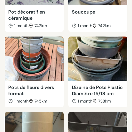
Pot décoratif en
Soucoupe
céramique
1 month
742km
1 month
742km
Pots de fleurs divers
Dizaine de Pots Plastic
format
Diamètre 15/18 cm
1 month
745km
1 month
738km