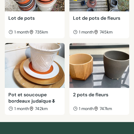
Lot de pots
Lot de pots de fleurs
1 month
735km
1 month
745km
Pot et soucoupe
2 pots de fleurs
bordeaux judaïque🌷
1 month
742km
1 month
747km