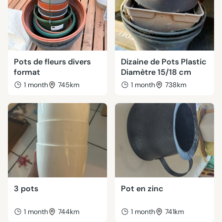
Pots de fleurs divers
Dizaine de Pots Plastic
format
Diamètre 15/18 cm
1 month
745km
1 month
738km
3 pots
Pot en zinc
1 month
744km
1 month
741km