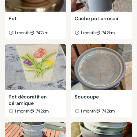
Pot
Cache pot arrosoir
1 month
747km
1 month
742km
Pot décoratif en
Soucoupe
céramique
1 month
742km
1 month
742km