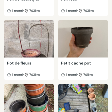
1 month
743km
1 month
743km
Pot de fleurs
Petit cache pot
1 month
743km
1 month
741km