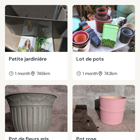
Petite jardinière
Lot de pots
1 month
746km
1 month
743km
Pot de fleurs gris
Pot rose