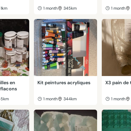
41km
1 month
345km
1 month
illes en
Kit peintures acryliques
X3 pain de 
 flacons
45km
1 month
344km
1 month