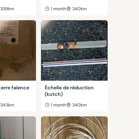
339km
1 month
340km
terre faïence
Échelle de réduction
(kutch)
343km
1 month
340km