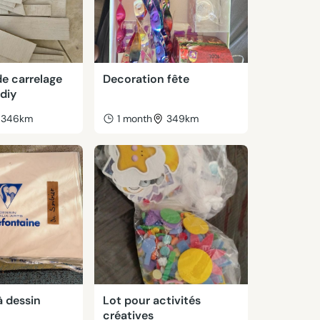
e carrelage
Decoration fête
diy
346km
1 month
349km
à dessin
Lot pour activités
créatives