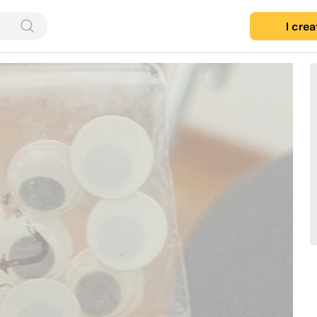
I cre