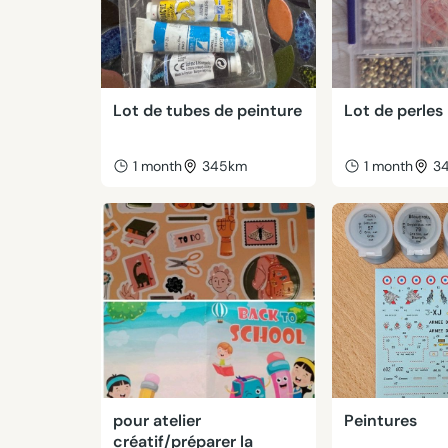
Lot de tubes de peinture
Lot de perles
1 month
345km
1 month
3
pour atelier
Peintures
créatif/préparer la