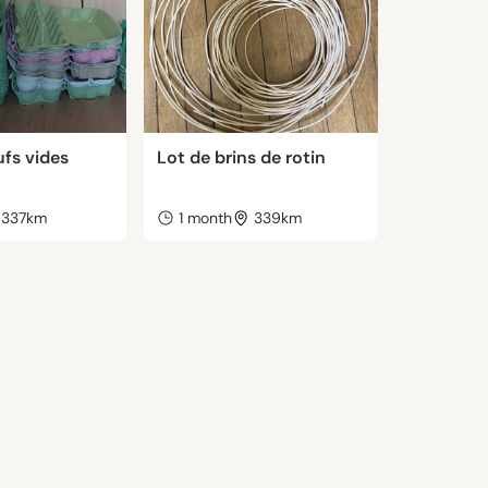
ufs vides
Lot de brins de rotin
337km
1 month
339km