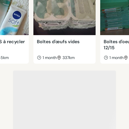
S à recycler
Boîtes d'œufs vides
Boîtes d'oe
12/15
45km
1 month
337km
1 month