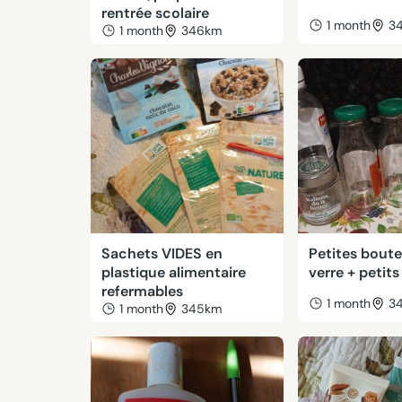
rentrée scolaire
1 month
3
1 month
346km
Sachets VIDES en
Petites boute
plastique alimentaire
verre + petits
refermables
1 month
3
1 month
345km