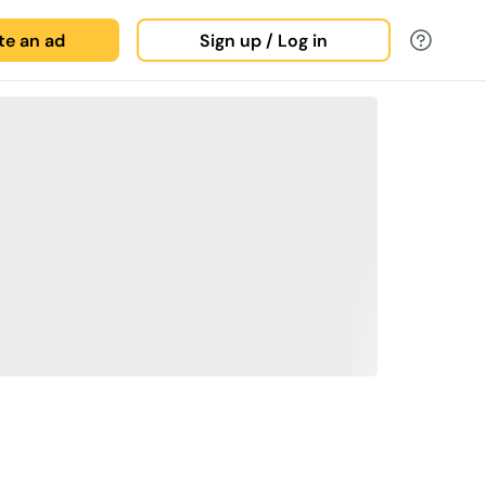
ate an ad
Sign up / Log in