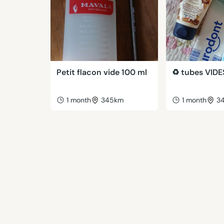
Petit flacon vide 100 ml
♻️ tubes VIDE
1 month
345km
1 month
3