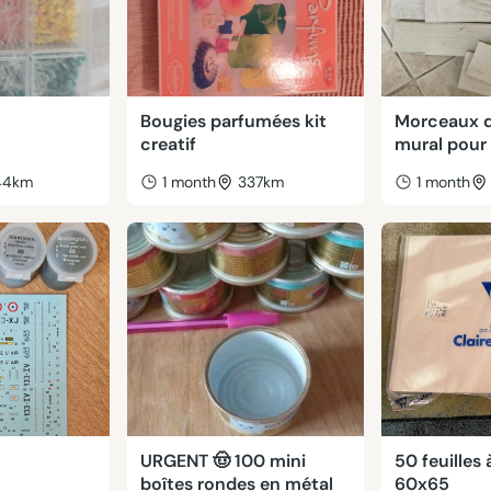
Bougies parfumées kit
Morceaux d
creatif
mural pour 
44km
1 month
337km
1 month
URGENT 🤠 100 mini
50 feuilles 
boîtes rondes en métal
60x65