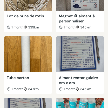
Lot de brins de rotin
Magnet 🧲 aimant à
personnaliser
1 month
339km
1 month
345km
Tube carton
Aimant rectangulaire
cm x cm
1 month
347km
1 month
345km