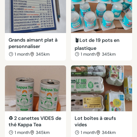
Grands aimant plat à
🪴Lot de 19 pots en
personnaliser
plastique
1 month
345km
1 month
345km
♻️ 2 canettes VIDES de
Lot boîtes à œufs
thé Kappa Tea
vides
1 month
345km
1 month
344km