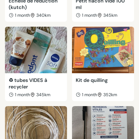
Échelle de réduction
Petit flacon vide 100
(kutch)
ml
1 month
340km
1 month
345km
♻️ tubes VIDES à
Kit de quilling
recycler
1 month
345km
1 month
352km