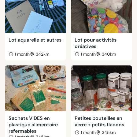
Lot aquarelle et autres
Lot pour activités
créatives
1 month
342km
1 month
340km
Sachets VIDES en
Petites bouteilles en
plastique alimentaire
verre + petits flacons
refermables
1 month
345km