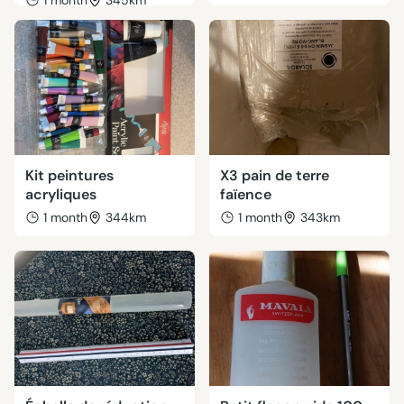
1 month
345km
Kit peintures
X3 pain de terre
acryliques
faïence
1 month
344km
1 month
343km