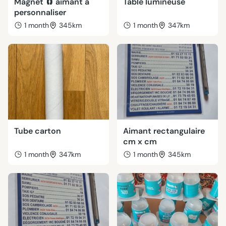
Magnet 🧲 aimant à
Table lumineuse
personnaliser
1 month
345km
1 month
347km
Tube carton
Aimant rectangulaire
cm x cm
1 month
347km
1 month
345km