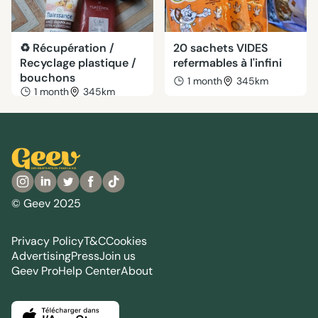
♻️ Récupération /
20 sachets VIDES
Recyclage plastique /
refermables à l'infini
bouchons
1 month
345km
1 month
345km
© Geev 2025
Privacy Policy
T&C
Cookies
Advertising
Press
Join us
Geev Pro
Help Center
About