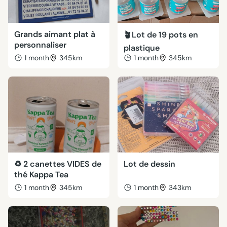
Grands aimant plat à
🪴Lot de 19 pots en
personnaliser
plastique
1 month
345km
1 month
345km
♻️ 2 canettes VIDES de
Lot de dessin
thé Kappa Tea
1 month
345km
1 month
343km