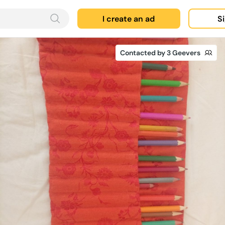
I create an ad
Si
Contacted by 3 Geevers