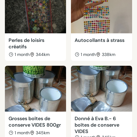
Perles de loisirs
Autocollants à strass
créatifs
1 month
344km
1 month
338km
Grosses boîtes de
Donné à Eva B.- 6
conserve VIDES 800gr
boîtes de conserve
VIDES
1 month
345km