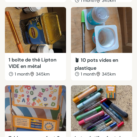
1 month
345km
1 boîte de thé Lipton
🪴 10 pots vides en
VIDE en métal
plastique
1 month
345km
1 month
345km