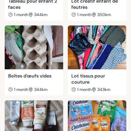
Tableau pour enfant 2
Lot créatif enfant de
faces
feutres
1 month
344km
1 month
350km
Boîtes d'œufs vides
Lot tissus pour
couture
1 month
344km
1 month
343km