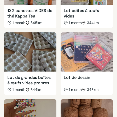
♻️ 2 canettes VIDES de
Lot boîtes à œufs
thé Kappa Tea
vides
1 month
345km
1 month
344km
Lot de grandes boîtes
Lot de dessin
à œufs vides propres
1 month
344km
1 month
343km