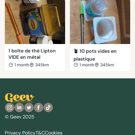
1 boîte de thé Lipton
🪴 10 pots vides en
VIDE en métal
plastique
1 month
345km
1 month
345km
© Geev 2025
Privacy Policy
T&C
Cookies