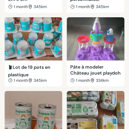
1 month
345km
1 month
345km
Pâte à modeler
🪴Lot de 19 pots en
Château jouet playdoh
plastique
1 month
345km
1 month
334km