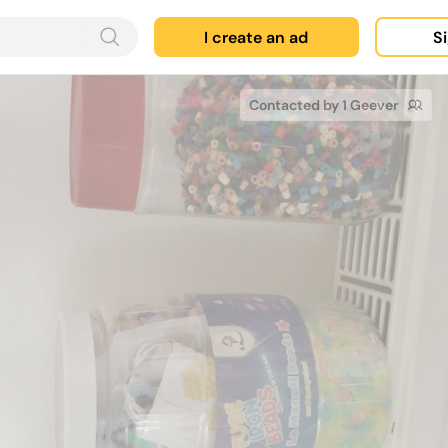
I create an ad
Si
Contacted by 1 Geever