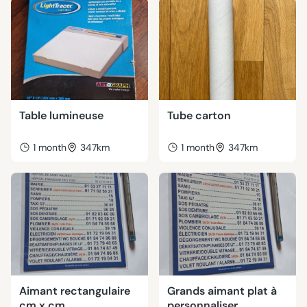
Table lumineuse
Tube carton
1 month
347km
1 month
347km
Aimant rectangulaire
Grands aimant plat à
cm x cm
personnaliser