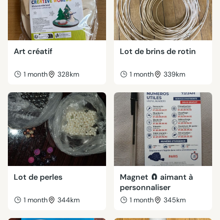
Art créatif
Lot de brins de rotin
1 month
328km
1 month
339km
Lot de perles
Magnet 🧲 aimant à
personnaliser
1 month
344km
1 month
345km