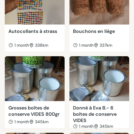
Autocollants à strass
Bouchons en liège
1 month
338km
1 month
337km
Grosses boîtes de
Donné à Eva B.- 6
conserve VIDES 800gr
boîtes de conserve
VIDES
1 month
345km
1 month
345km