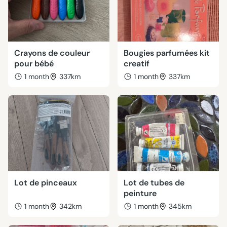
Crayons de couleur
Bougies parfumées kit
pour bébé
creatif
1 month
337km
1 month
337km
Lot de pinceaux
Lot de tubes de
peinture
1 month
342km
1 month
345km