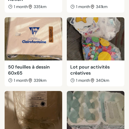
1 month
335km
1 month
341km
50 feuilles à dessin
Lot pour activités
60x65
créatives
1 month
339km
1 month
340km