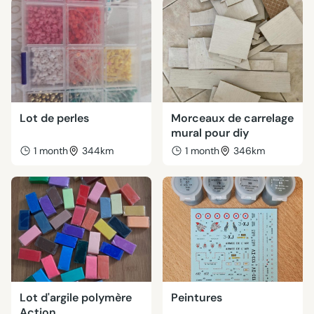
Lot de perles
Morceaux de carrelage
mural pour diy
1 month
344km
1 month
346km
Lot d'argile polymère
Peintures
Action