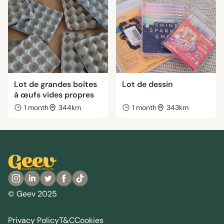
Lot de grandes boîtes
Lot de dessin
à œufs vides propres
1 month
344km
1 month
343km
© Geev 2025
Privacy Policy
T&C
Cookies