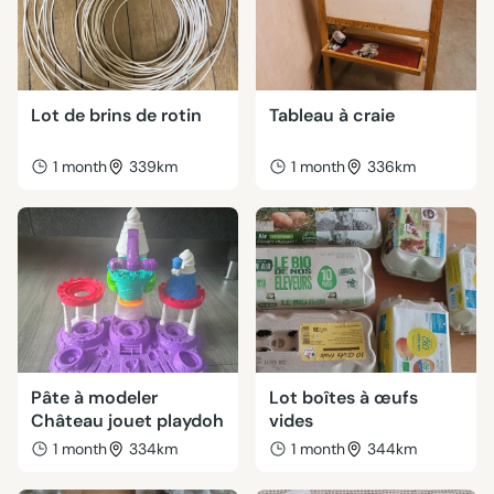
Lot de brins de rotin
Tableau à craie
1 month
339km
1 month
336km
Pâte à modeler
Lot boîtes à œufs
Château jouet playdoh
vides
1 month
334km
1 month
344km