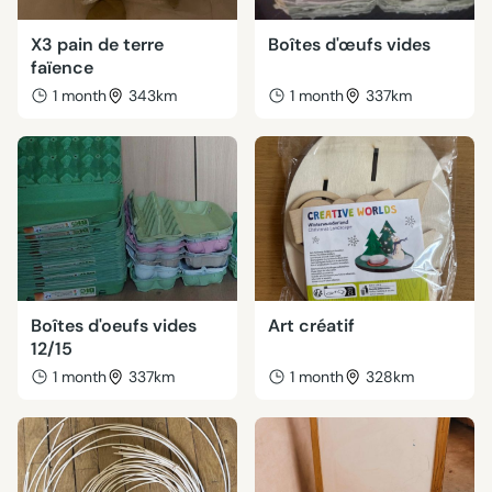
X3 pain de terre
Boîtes d'œufs vides
faïence
1 month
343km
1 month
337km
Boîtes d'oeufs vides
Art créatif
12/15
1 month
337km
1 month
328km