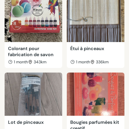
Colorant pour
Étui à pinceaux
fabrication de savon
1 month
343km
1 month
336km
Lot de pinceaux
Bougies parfumées kit
creatif