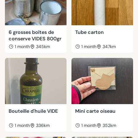
6 grosses boîtes de
Tube carton
conserve VIDES 800gr
1 month
345km
1 month
347km
Bouteille d'huile VIDE
Mini carte oiseau
1 month
336km
1 month
352km