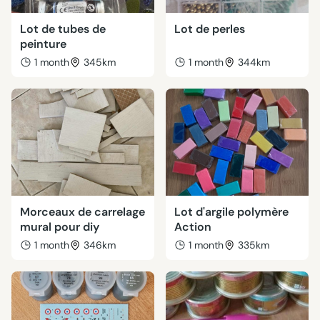
Lot de tubes de
Lot de perles
peinture
1 month
345km
1 month
344km
Morceaux de carrelage
Lot d'argile polymère
mural pour diy
Action
1 month
346km
1 month
335km