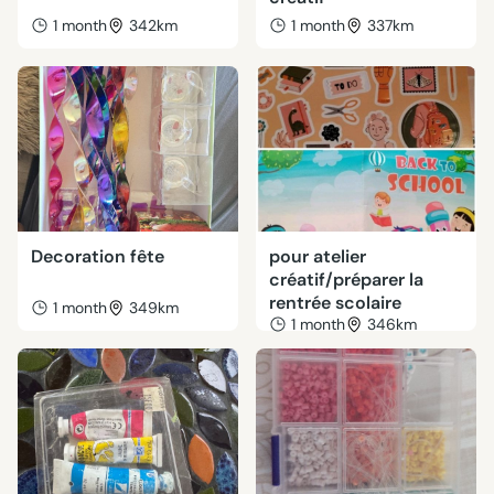
1 month
342km
1 month
337km
Decoration fête
pour atelier
créatif/préparer la
rentrée scolaire
1 month
349km
1 month
346km