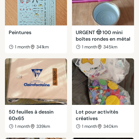
Peintures
URGENT 🤠 100 mini
boîtes rondes en métal
1 month
341km
1 month
345km
50 feuilles à dessin
Lot pour activités
60x65
créatives
1 month
339km
1 month
340km