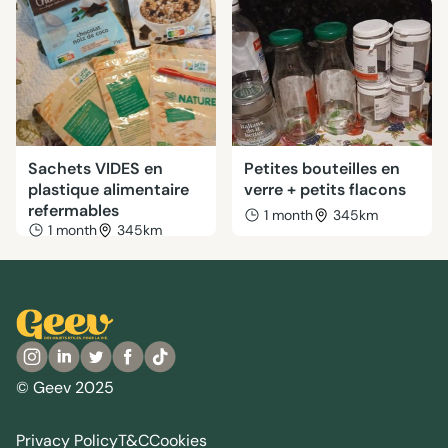
Sachets VIDES en
Petites bouteilles en
plastique alimentaire
verre + petits flacons
refermables
1 month
345km
1 month
345km
© Geev 2025
Privacy Policy
T&C
Cookies