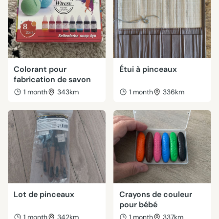
Colorant pour
Étui à pinceaux
fabrication de savon
1 month
343km
1 month
336km
Lot de pinceaux
Crayons de couleur
pour bébé
1 month
342km
1 month
337km