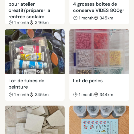
pour atelier
4 grosses boîtes de
créatif/préparer la
conserve VIDES 800gr
rentrée scolaire
1 month
345km
1 month
346km
Lot de tubes de
Lot de perles
peinture
1 month
345km
1 month
344km