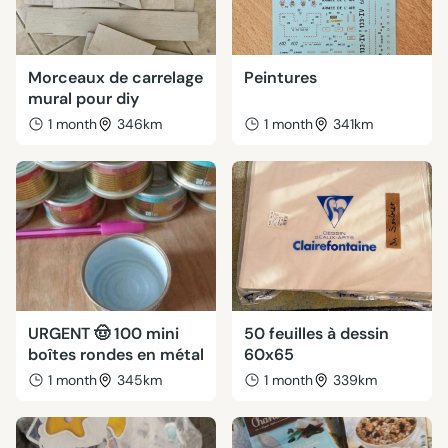
Morceaux de carrelage
Peintures
mural pour diy
1 month
346km
1 month
341km
URGENT 🤠 100 mini
50 feuilles à dessin
boîtes rondes en métal
60x65
1 month
345km
1 month
339km