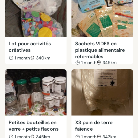
Lot pour activités
Sachets VIDES en
créatives
plastique alimentaire
refermables
1 month
340km
1 month
345km
Petites bouteilles en
X3 pain de terre
verre + petits flacons
faïence
1 month
345km
1 month
343km