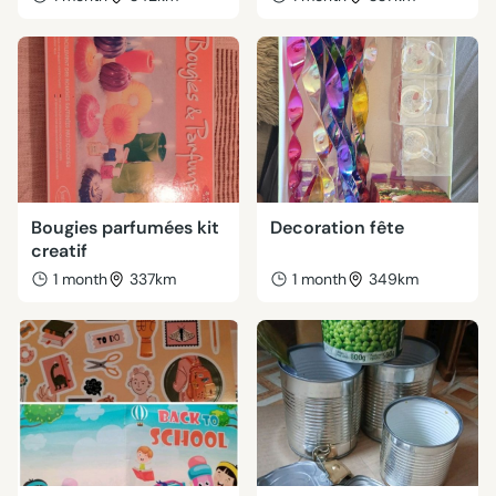
Bougies parfumées kit
Decoration fête
creatif
1 month
337km
1 month
349km