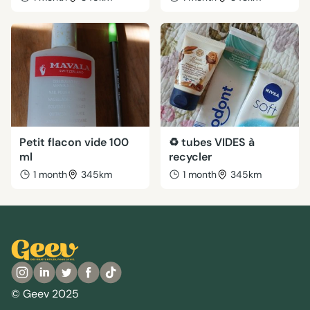
Petit flacon vide 100
♻️ tubes VIDES à
ml
recycler
1 month
345km
1 month
345km
© Geev 2025