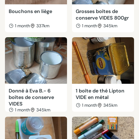
Bouchons en liège
Grosses boîtes de
conserve VIDES 800gr
1 month
337km
1 month
345km
Donné à Eva B.- 6
1 boîte de thé Lipton
boîtes de conserve
VIDE en métal
VIDES
1 month
345km
1 month
345km