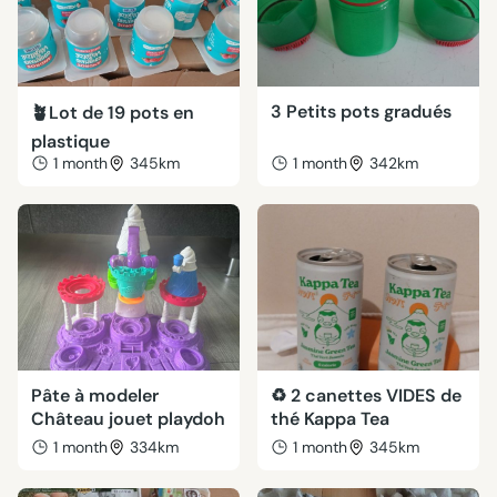
3 Petits pots gradués
🪴Lot de 19 pots en
plastique
1 month
345km
1 month
342km
Pâte à modeler
♻️ 2 canettes VIDES de
Château jouet playdoh
thé Kappa Tea
1 month
334km
1 month
345km