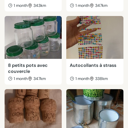
1 month
343km
1 month
347km
8 petits pots avec
Autocollants à strass
couvercle
1 month
347km
1 month
338km