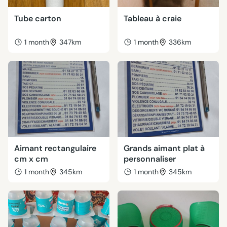
Tube carton
Tableau à craie
1 month
347km
1 month
336km
Aimant rectangulaire
Grands aimant plat à
cm x cm
personnaliser
1 month
345km
1 month
345km