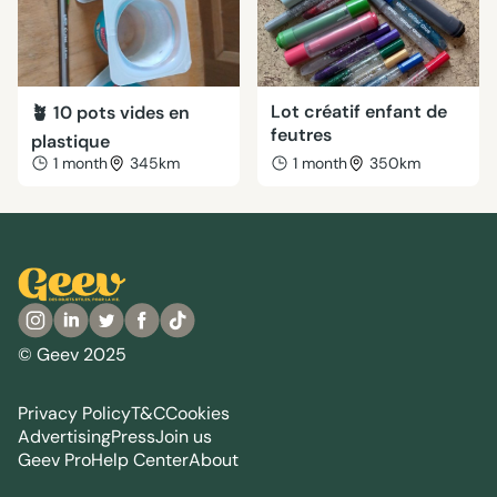
Lot créatif enfant de
🪴 10 pots vides en
feutres
plastique
1 month
345km
1 month
350km
© Geev 2025
Privacy Policy
T&C
Cookies
Advertising
Press
Join us
Geev Pro
Help Center
About