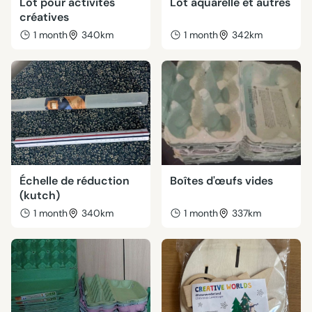
Lot pour activités
Lot aquarelle et autres
créatives
1 month
340km
1 month
342km
Échelle de réduction
Boîtes d'œufs vides
(kutch)
1 month
340km
1 month
337km