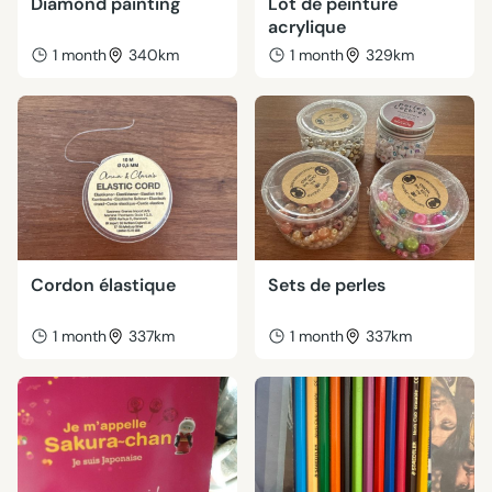
Diamond painting
Lot de peinture
acrylique
1 month
340km
1 month
329km
Cordon élastique
Sets de perles
1 month
337km
1 month
337km