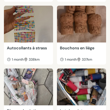
Autocollants à strass
Bouchons en liège
1 month
338km
1 month
337km