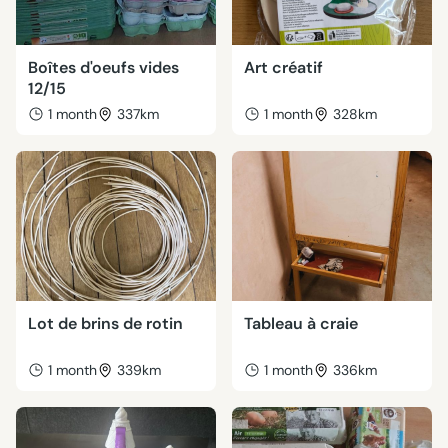
Boîtes d'oeufs vides
Art créatif
12/15
1 month
337km
1 month
328km
Lot de brins de rotin
Tableau à craie
1 month
339km
1 month
336km