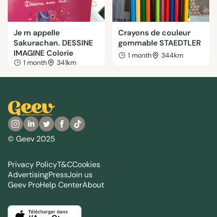
Je m appelle
Crayons de couleur
Sakurachan. DESSINE
gommable STAEDTLER
IMAGINE Colorie
1 month
344km
1 month
341km
© Geev 2025
Privacy Policy
T&C
Cookies
Advertising
Press
Join us
Geev Pro
Help Center
About