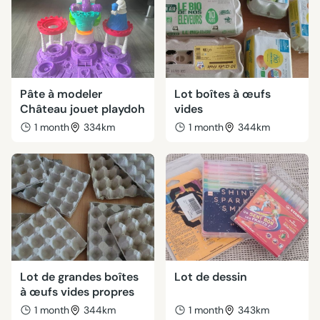
Pâte à modeler
Lot boîtes à œufs
Château jouet playdoh
vides
1 month
334km
1 month
344km
Lot de grandes boîtes
Lot de dessin
à œufs vides propres
1 month
344km
1 month
343km