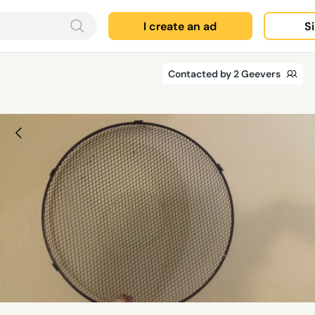
I create an ad
Si
Contacted by 2 Geevers