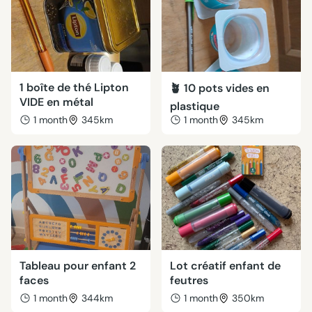
1 boîte de thé Lipton
🪴 10 pots vides en
VIDE en métal
plastique
1 month
345km
1 month
345km
Tableau pour enfant 2
Lot créatif enfant de
faces
feutres
1 month
344km
1 month
350km