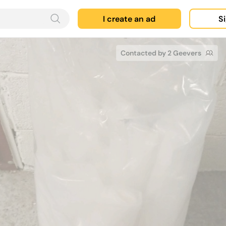
I create an ad
Si
Contacted by 2 Geevers