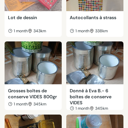
Lot de dessin
Autocollants à strass
1 month
343km
1 month
338km
Grosses boîtes de
Donné à Eva B.- 6
conserve VIDES 800gr
boîtes de conserve
VIDES
1 month
345km
1 month
345km