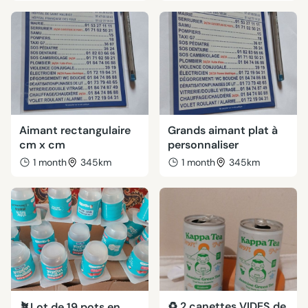
Aimant rectangulaire
Grands aimant plat à
cm x cm
personnaliser
1 month
345km
1 month
345km
♻️ 2 canettes VIDES de
🪴Lot de 19 pots en