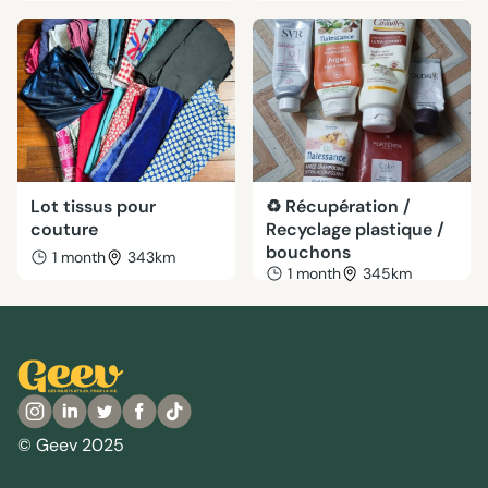
Lot tissus pour
♻️ Récupération /
couture
Recyclage plastique /
bouchons
1 month
343km
1 month
345km
© Geev 2025