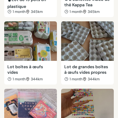
thé Kappa Tea
plastique
1 month
345km
1 month
345km
Lot boîtes à œufs
Lot de grandes boîtes
vides
à œufs vides propres
1 month
344km
1 month
344km