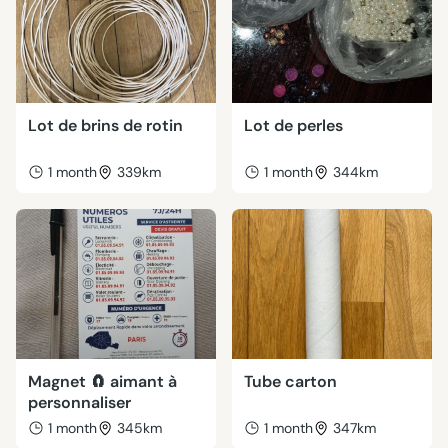
Lot de brins de rotin
Lot de perles
1 month
339km
1 month
344km
Magnet 🧲 aimant à
Tube carton
personnaliser
1 month
345km
1 month
347km