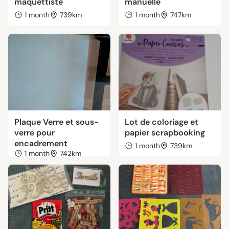
maquettiste
manuelle
1 month
739km
1 month
747km
Plaque Verre et sous-
Lot de coloriage et
verre pour
papier scrapbooking
encadrement
1 month
739km
1 month
742km