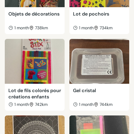
Objets de décorations
Lot de pochoirs
1 month
738km
1 month
734km
Lot de fils colorés pour
Gel cristal
créations enfants
1 month
742km
1 month
744km