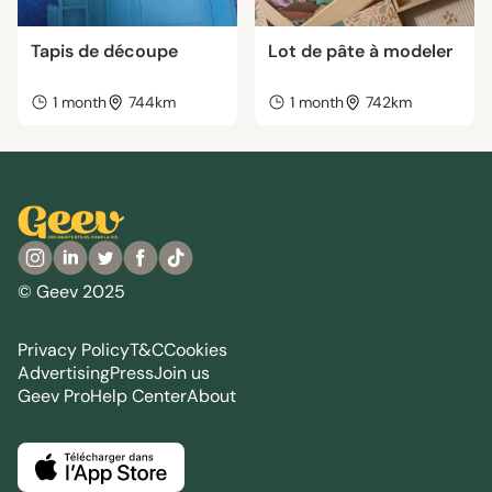
Tapis de découpe
Lot de pâte à modeler
1 month
744km
1 month
742km
© Geev 2025
Privacy Policy
T&C
Cookies
Advertising
Press
Join us
Geev Pro
Help Center
About