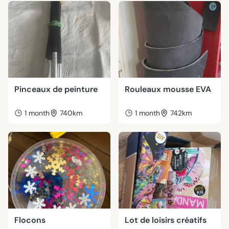
Pinceaux de peinture
Rouleaux mousse EVA
1 month
740km
1 month
742km
Flocons
Lot de loisirs créatifs