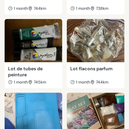
1 month
744km
1 month
738km
Lot de tubes de
Lot flacons parfum
peinture
1 month
745km
1 month
744km