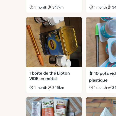
1 month
347km
1 month
3
1 boîte de thé Lipton
🪴 10 pots vi
VIDE en métal
plastique
1 month
345km
1 month
3