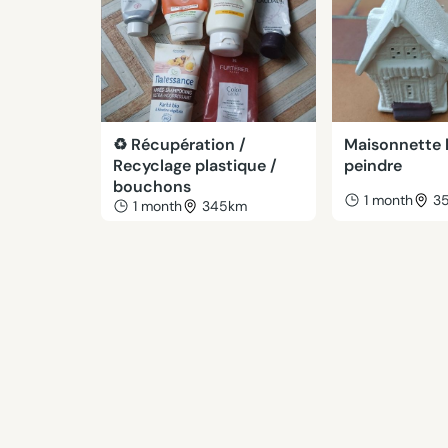
♻️ Récupération /
Maisonnette 
Recyclage plastique /
peindre
bouchons
1 month
3
1 month
345km