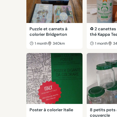
Puzzle et carnets à
♻️ 2 canettes
colorier Bridgerton
thé Kappa Te
1 month
340km
1 month
3
Poster à colorier Italie
8 petits pots
couvercle