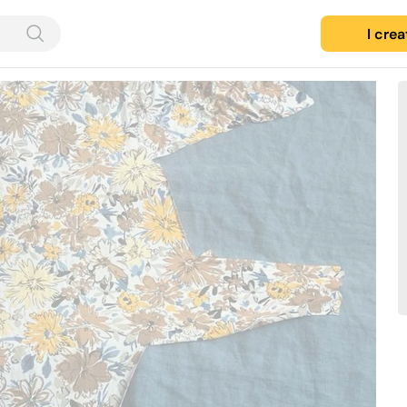
I cre