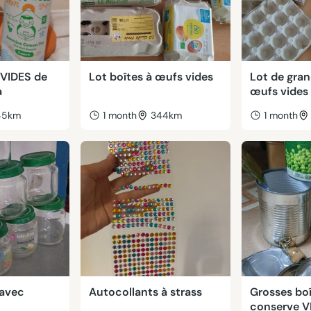
 VIDES de
Lot boîtes à œufs vides
Lot de gran
a
œufs vides
45km
1 month
344km
1 month
 avec
Autocollants à strass
Grosses boî
conserve V