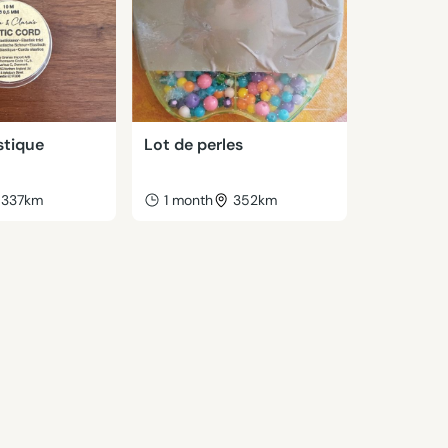
stique
Lot de perles
337km
1 month
352km