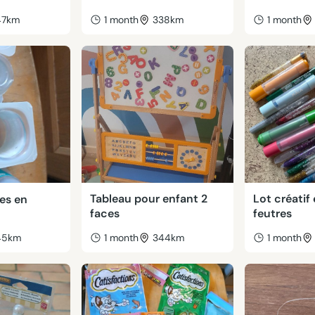
47km
1 month
338km
1 month
Tableau pour enfant 2
Lot créatif
des en
faces
feutres
45km
1 month
344km
1 month