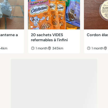
lanterne a
20 sachets VIDES
Cordon éla
refermables à l'infini
54km
1 month
345km
1 month