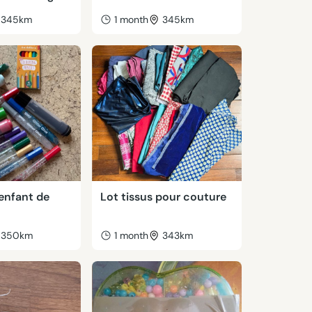
345km
1 month
345km
 enfant de
Lot tissus pour couture
350km
1 month
343km