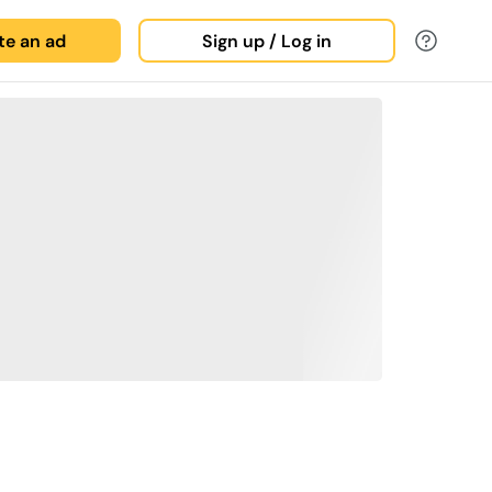
ate an ad
Sign up / Log in