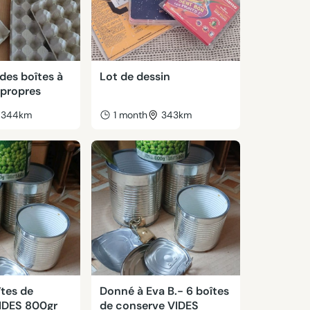
des boîtes à
Lot de dessin
 propres
344km
1 month
343km
tes de
Donné à Eva B.- 6 boîtes
IDES 800gr
de conserve VIDES