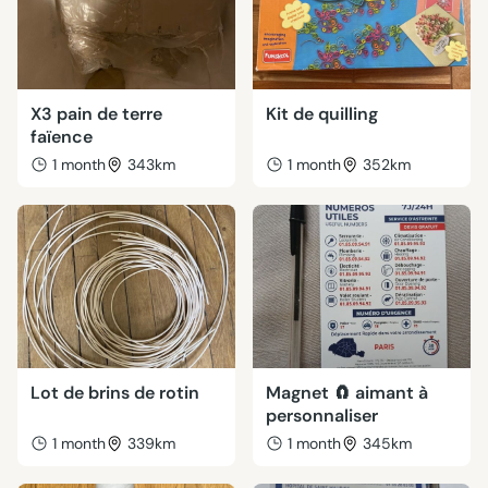
X3 pain de terre
Kit de quilling
faïence
1 month
343km
1 month
352km
Lot de brins de rotin
Magnet 🧲 aimant à
personnaliser
1 month
339km
1 month
345km