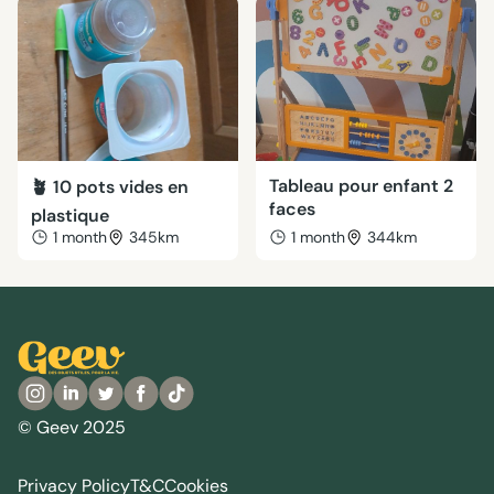
Tableau pour enfant 2
🪴 10 pots vides en
faces
plastique
1 month
345km
1 month
344km
© Geev 2025
Privacy Policy
T&C
Cookies