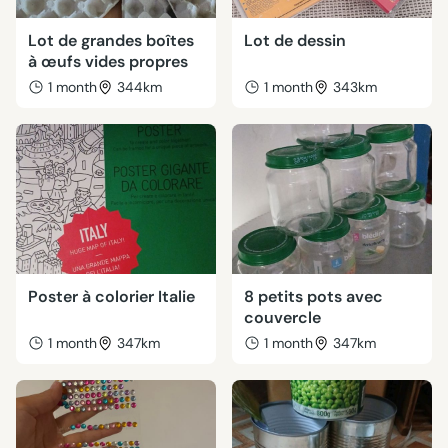
Lot de grandes boîtes
Lot de dessin
à œufs vides propres
1 month
344km
1 month
343km
Poster à colorier Italie
8 petits pots avec
couvercle
1 month
347km
1 month
347km