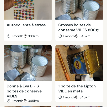
Autocollants à strass
Grosses boîtes de
conserve VIDES 800gr
1 month
338km
1 month
345km
Donné à Eva B.- 6
1 boîte de thé Lipton
boîtes de conserve
VIDE en métal
VIDES
1 month
345km
1 month
345km