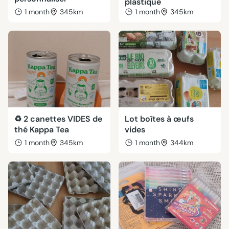
plastique
1 month
345km
1 month
345km
♻️ 2 canettes VIDES de
Lot boîtes à œufs
thé Kappa Tea
vides
1 month
345km
1 month
344km