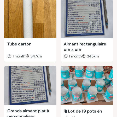
Tube carton
Aimant rectangulaire
cm x cm
1 month
347km
1 month
345km
Grands aimant plat à
🪴Lot de 19 pots en
personnaliser