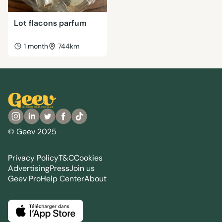
Lot flacons parfum
1 month
744km
© Geev 2025
Privacy Policy
T&C
Cookies
Advertising
Press
Join us
Geev Pro
Help Center
About