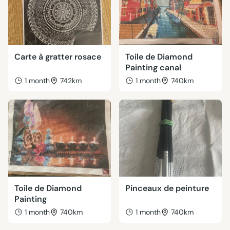
Carte à gratter rosace
Toile de Diamond
Painting canal
1 month
742km
1 month
740km
Toile de Diamond
Pinceaux de peinture
Painting
1 month
740km
1 month
740km