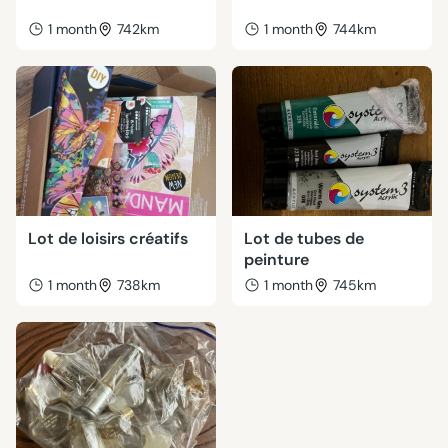
1 month
742km
1 month
744km
Lot de loisirs créatifs
Lot de tubes de
peinture
1 month
738km
1 month
745km