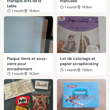
thérapie Arts de la
manuelle
table
1 month
747km
1 month
744km
Plaque Verre et sous-
Lot de coloriage et
verre pour
papier scrapbooking
encadrement
1 month
739km
1 month
742km