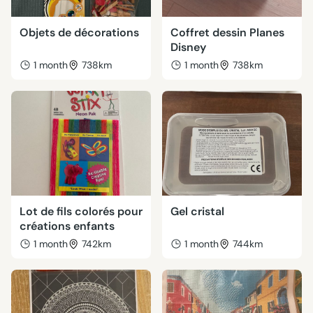
Objets de décorations
Coffret dessin Planes
Disney
1 month
738km
1 month
738km
Lot de fils colorés pour
Gel cristal
créations enfants
1 month
742km
1 month
744km