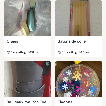
Craies
Bâtons de colle
1 month
743km
1 month
744km
Rouleaux mousse EVA
Flocons