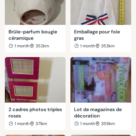
Brûle-parfum bougie
Emballage pour foie
céramique
gras
1 month
352km
1 month
353km
2 cadres photos triples
Lot de magazines de
roses
décoration
1 month
371km
1 month
359km