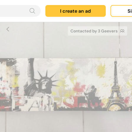
I create an ad
Si
Contacted by 3 Geevers