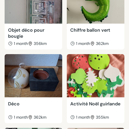
Objet déco pour
Chiffre ballon vert
bougie
1 month
356km
1 month
362km
Déco
Activité Noël guirlande
1 month
362km
1 month
355km