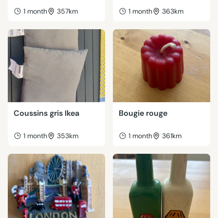
1 month
357km
1 month
363km
Coussins gris Ikea
Bougie rouge
1 month
353km
1 month
361km