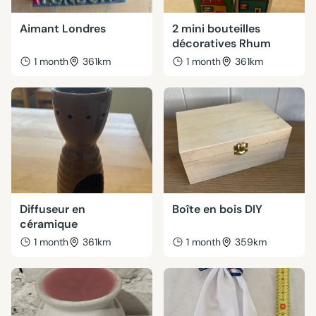
Aimant Londres
2 mini bouteilles
décoratives Rhum
1 month
361km
1 month
361km
Diffuseur en
Boîte en bois DIY
céramique
1 month
361km
1 month
359km