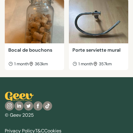
Bocal de bouchons
Porte serviette mural
1 month
363km
1 month
357km
© Geev 2025
Privacy Policy
T&C
Cookies