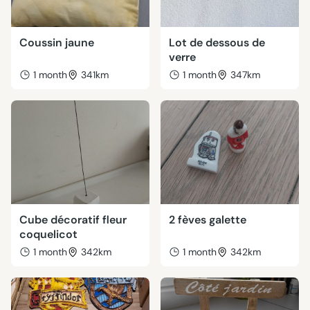
Coussin jaune
Lot de dessous de
verre
1 month
341km
1 month
347km
Cube décoratif fleur
2 fèves galette
coquelicot
1 month
342km
1 month
342km