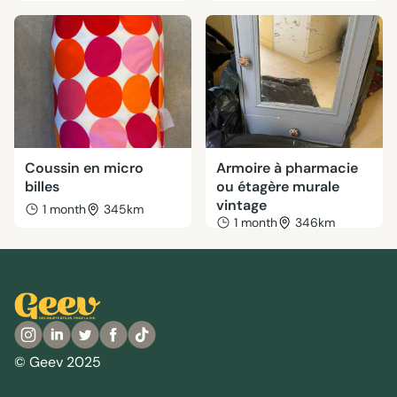
Coussin en micro
Armoire à pharmacie
billes
ou étagère murale
vintage
1 month
345km
1 month
346km
© Geev 2025