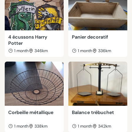
4 écussons Harry
Panier decoratif
Potter
1 month
346km
1 month
336km
Corbeille métallique
Balance trébuchet
1 month
338km
1 month
342km