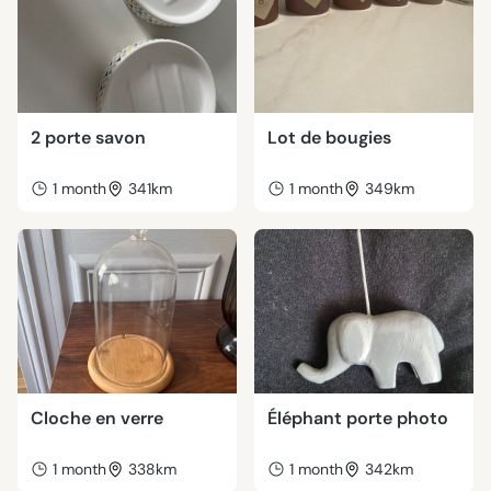
2 porte savon
Lot de bougies
1 month
341km
1 month
349km
Cloche en verre
Éléphant porte photo
1 month
338km
1 month
342km