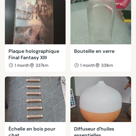
Plaque holographique
Bouteille en verre
Final Fantasy XIII
1 month
337km
1 month
331km
Échelle en bois pour
Diffuseur d'huiles
chat
essentielles