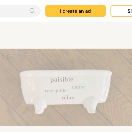
I create an ad
Si