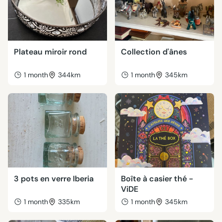
Plateau miroir rond
Collection d'ânes
1 month
344km
1 month
345km
3 pots en verre Iberia
Boîte à casier thé -
ViDE
1 month
335km
1 month
345km