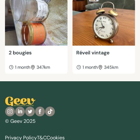
2 bougies
Réveil vintage
1 month
347km
1 month
345km
© Geev 2025
Privacy Policy
T&C
Cookies