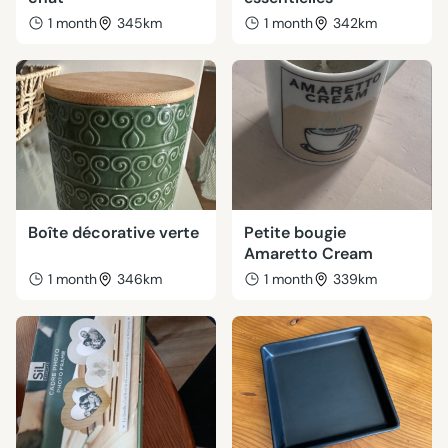
1 month
345km
1 month
342km
Boîte décorative verte
Petite bougie
Amaretto Cream
1 month
346km
1 month
339km