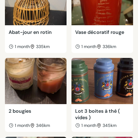
Abat-jour en rotin
Vase décoratif rouge
1 month
335km
1 month
336km
2 bougies
Lot 3 boites à thé (
vides )
1 month
346km
1 month
345km