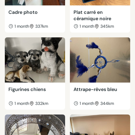
Cadre photo
Plat carré en
céramique noire
1 month
337km
1 month
345km
Figurines chiens
Attrape-rêves bleu
1 month
332km
1 month
344km