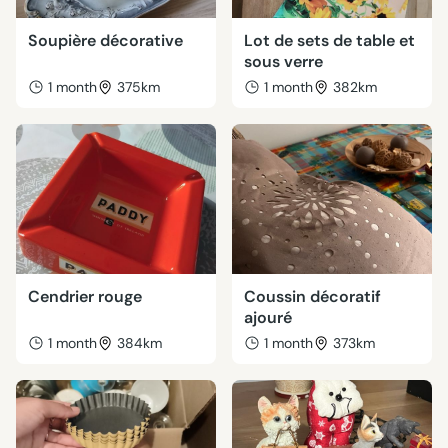
Soupière décorative
Lot de sets de table et
sous verre
1 month
375km
1 month
382km
Cendrier rouge
Coussin décoratif
ajouré
1 month
384km
1 month
373km