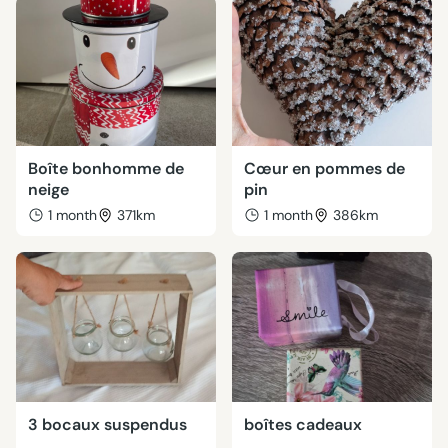
Boîte bonhomme de
Cœur en pommes de
neige
pin
1 month
371km
1 month
386km
3 bocaux suspendus
boîtes cadeaux