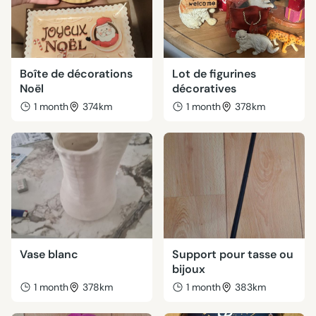
Boîte de décorations
Lot de figurines
Noël
décoratives
1 month
374km
1 month
378km
Vase blanc
Support pour tasse ou
bijoux
1 month
378km
1 month
383km