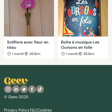
Soliflore avec fleur en
Boîte à musique Les
tissu
Oursons en folie
1 month
383km
1 month
383km
© Geev 2025
Privacy Policy
T&C
Cookies