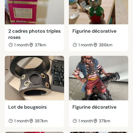
2 cadres photos triples
Figurine décorative
roses
1 month
371km
1 month
386km
Lot de bougeoirs
Figurine décorative
1 month
387km
1 month
371km