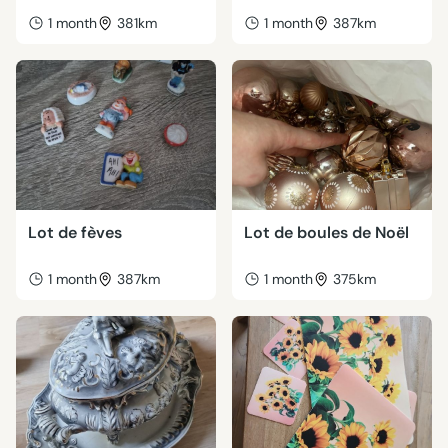
1 month
381km
1 month
387km
Lot de fèves
Lot de boules de Noël
1 month
387km
1 month
375km