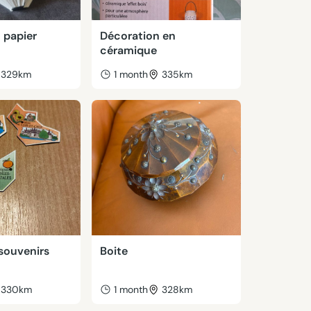
 papier
Décoration en
céramique
329km
1 month
335km
souvenirs
Boite
330km
1 month
328km