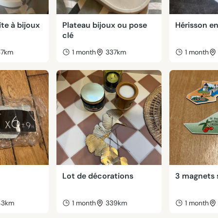
îte à bijoux
Plateau bijoux ou pose
Hérisson en
clé
37km
1 month
337km
1 month
Lot de décorations
3 magnets 
43km
1 month
339km
1 month