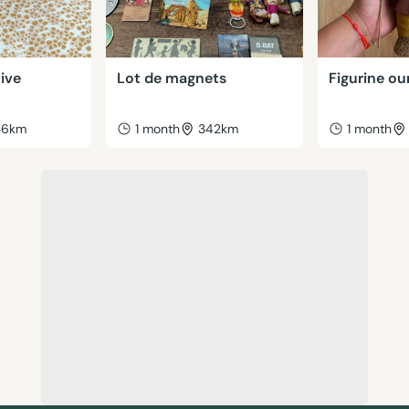
ive
Lot de magnets
Figurine ou
36km
1 month
342km
1 month