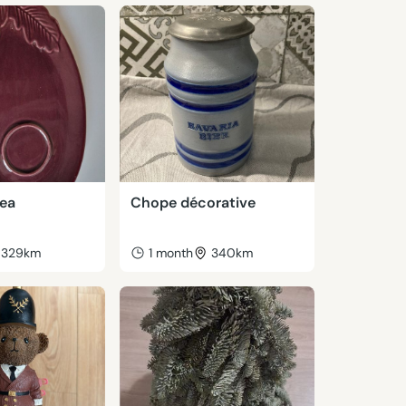
kea
Chope décorative
329km
1 month
340km