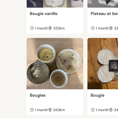
Bougie vanille
Plateau et bo
1 month
333km
1 month
3
Bougies
Bougie
1 month
343km
1 month
3