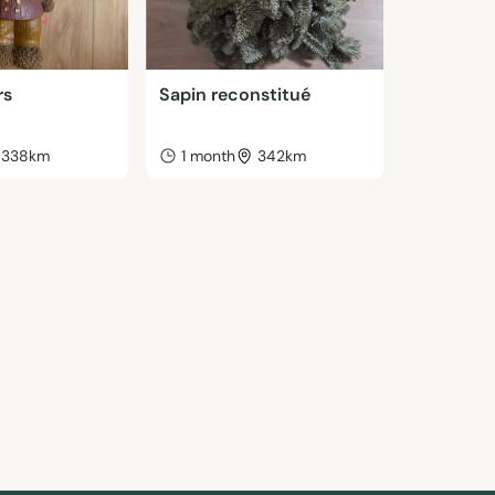
rs
Sapin reconstitué
338km
1 month
342km