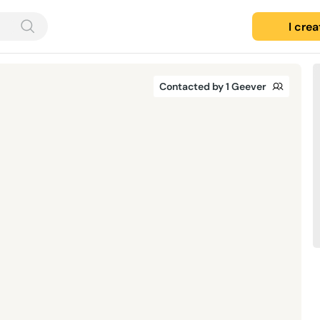
I cre
Contacted by 1 Geever