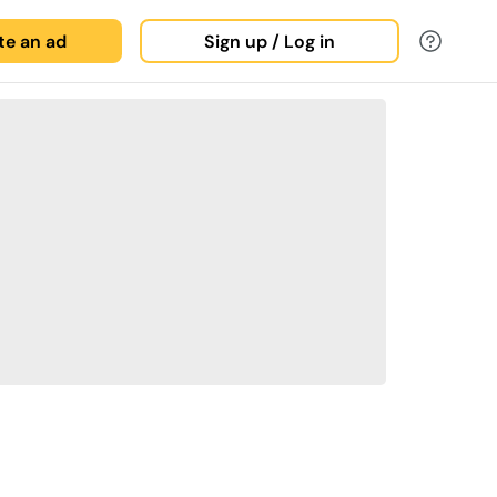
ate an ad
Sign up / Log in