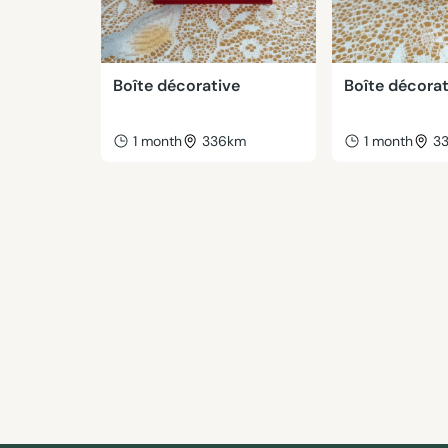
Boîte décorative
Boîte décorat
1 month
336km
1 month
3