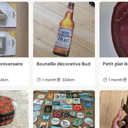
nniversaire
Bouteille décorative Bud
Petit plat I
34km
1 month
334km
1 month