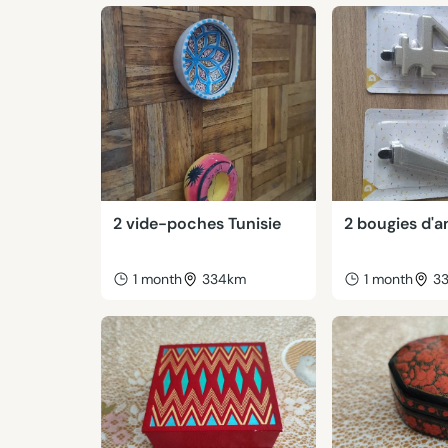
2 vide-poches Tunisie
2 bougies d'a
1 month
334km
1 month
3