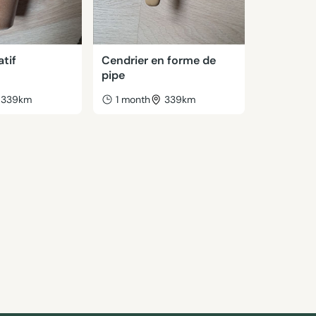
tif
Cendrier en forme de
pipe
339km
1 month
339km