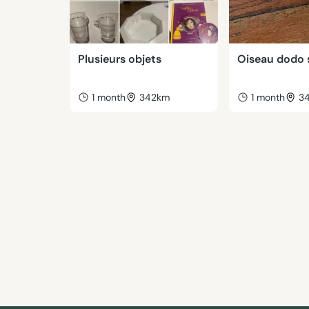
Plusieurs objets
Oiseau dodo 
1 month
342km
1 month
3