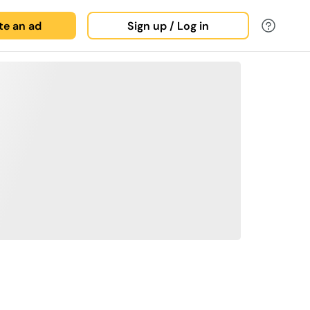
ate an ad
Sign up / Log in