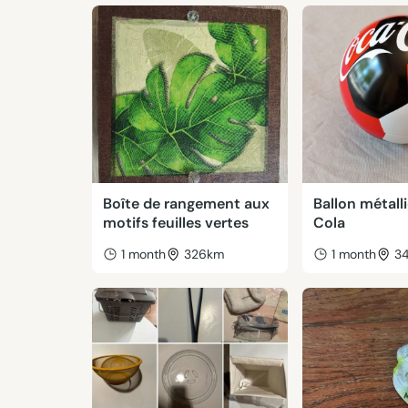
Boîte de rangement aux
Ballon métal
motifs feuilles vertes
Cola
1 month
326km
1 month
3