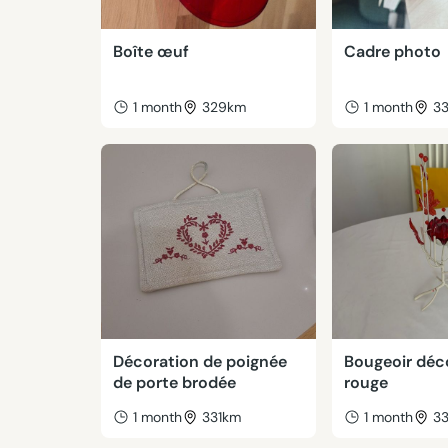
Boîte œuf
Cadre photo
1 month
329km
1 month
3
Décoration de poignée
Bougeoir déco
de porte brodée
rouge
1 month
331km
1 month
3