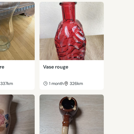
re
Vase rouge
337km
1 month
326km