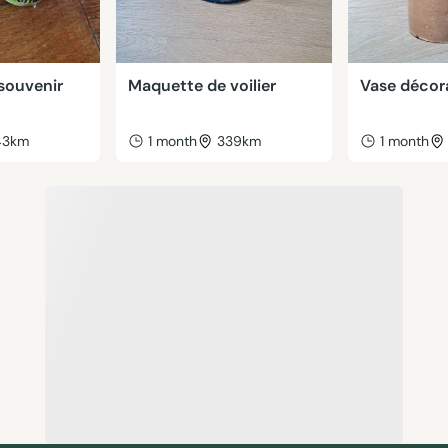
souvenir
Maquette de voilier
Vase décora
43km
1 month
339km
1 month