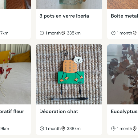
3 pots en verre Iberia
Boite meta
37km
1 month
335km
1 month
ratif fleur
Décoration chat
Eucalyptus
39km
1 month
338km
1 month