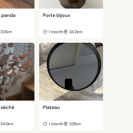
l panda
Porte bijoux
331km
1 month
342km
 séché
Plateau
343km
1 month
331km