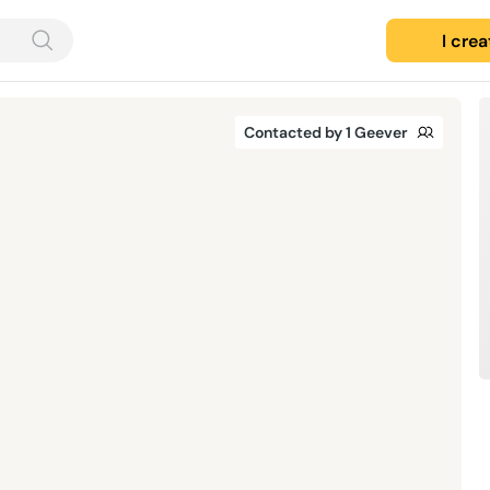
I cre
Contacted by 1 Geever