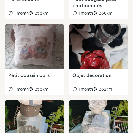
photophores
1 month
355km
1 month
366km
Petit coussin ours
Objet décoration
1 month
355km
1 month
362km