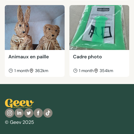
Animaux en paille
Cadre photo
1 month
362km
1 month
354km
© Geev 2025