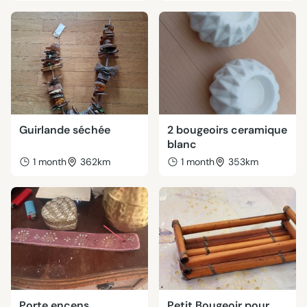
Guirlande séchée
2 bougeoirs ceramique
blanc
1 month
362km
1 month
353km
Porte encens
Petit Bougeoir pour