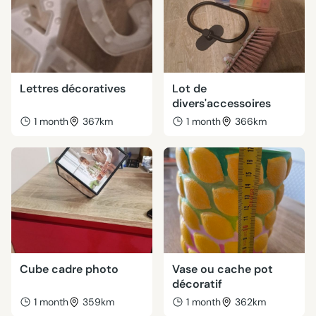
Lettres décoratives
Lot de
divers'accessoires
1 month
367km
1 month
366km
Cube cadre photo
Vase ou cache pot
décoratif
1 month
359km
1 month
362km