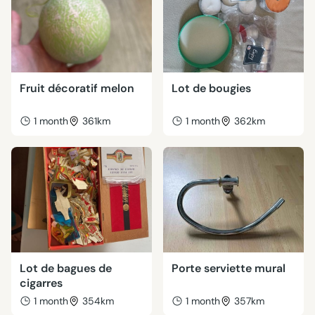
Fruit décoratif melon
Lot de bougies
1 month
361km
1 month
362km
Lot de bagues de
Porte serviette mural
cigarres
1 month
354km
1 month
357km