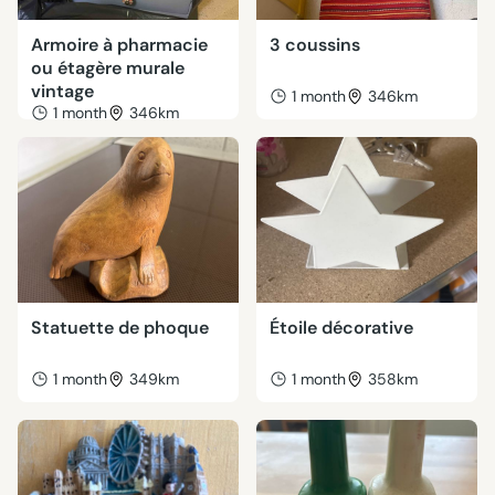
Armoire à pharmacie
3 coussins
ou étagère murale
vintage
1 month
346km
1 month
346km
Statuette de phoque
Étoile décorative
1 month
349km
1 month
358km