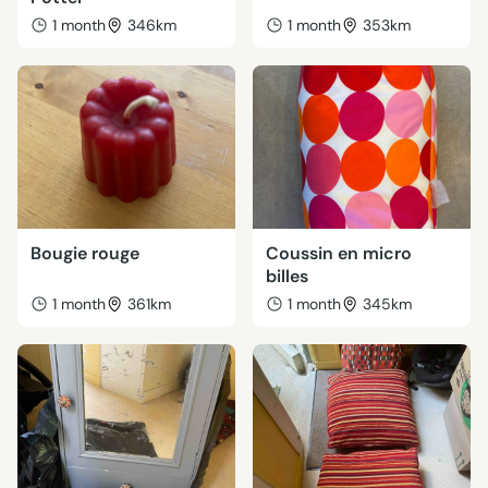
1 month
346km
1 month
353km
Bougie rouge
Coussin en micro
billes
1 month
361km
1 month
345km