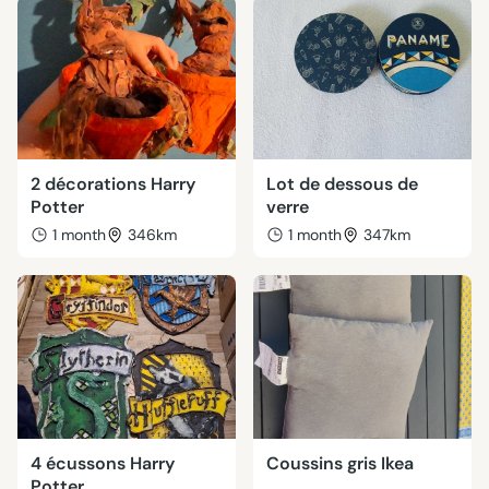
2 décorations Harry
Lot de dessous de
Potter
verre
1 month
346km
1 month
347km
4 écussons Harry
Coussins gris Ikea
Potter