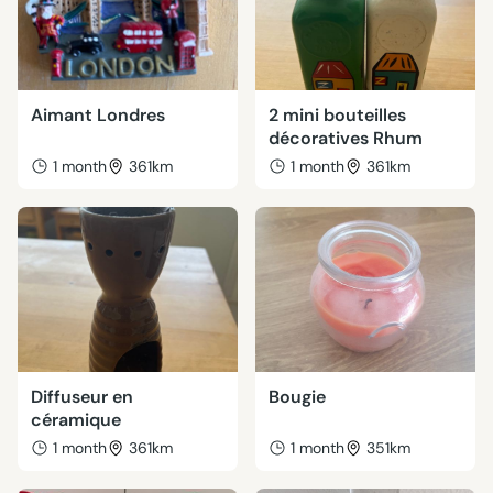
Aimant Londres
2 mini bouteilles
décoratives Rhum
1 month
361km
1 month
361km
Diffuseur en
Bougie
céramique
1 month
361km
1 month
351km