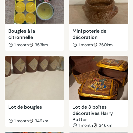
Bougies à la
Mini poterie de
citronnelle
décoration
1 month
353km
1 month
350km
Lot de bougies
Lot de 3 boîtes
décoratives Harry
Potter
1 month
349km
1 month
346km