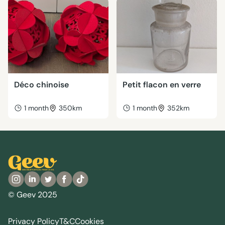
Déco chinoise
Petit flacon en verre
1 month
350km
1 month
352km
© Geev 2025
Privacy Policy
T&C
Cookies