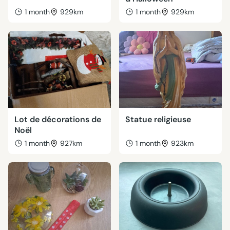
1 month
929km
1 month
929km
Lot de décorations de
Statue religieuse
Noël
1 month
927km
1 month
923km