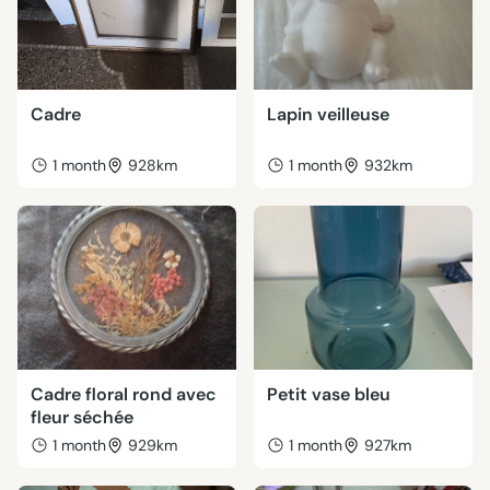
Cadre
Lapin veilleuse
1 month
928km
1 month
932km
Cadre floral rond avec
Petit vase bleu
fleur séchée
1 month
929km
1 month
927km