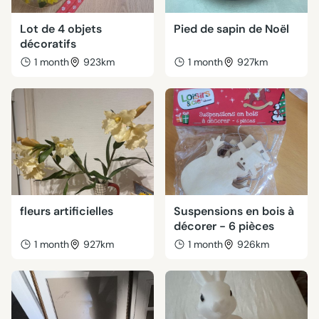
Lot de 4 objets
Pied de sapin de Noël
décoratifs
1 month
923km
1 month
927km
fleurs artificielles
Suspensions en bois à
décorer - 6 pièces
1 month
927km
1 month
926km