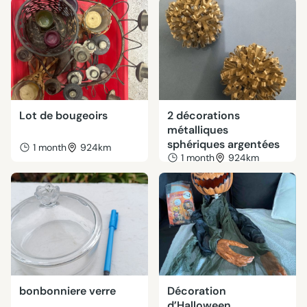
Lot de bougeoirs
2 décorations
métalliques
sphériques argentées
1 month
924km
1 month
924km
bonbonniere verre
Décoration
d’Halloween