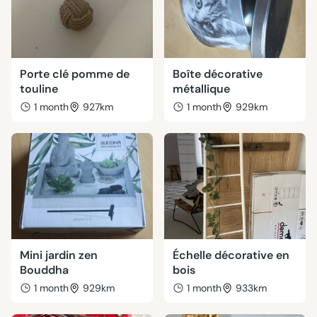
Porte clé pomme de
Boîte décorative
touline
métallique
1 month
927km
1 month
929km
Mini jardin zen
Échelle décorative en
Bouddha
bois
1 month
929km
1 month
933km