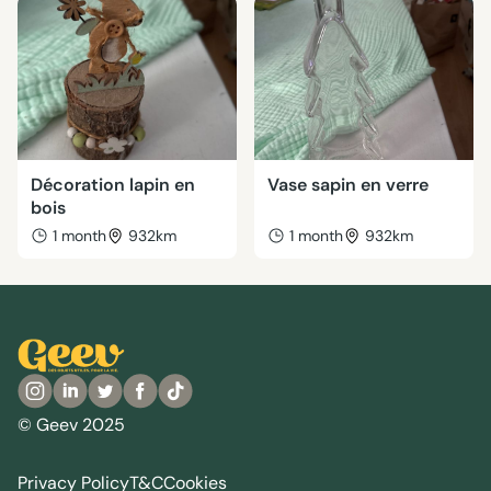
Décoration lapin en
Vase sapin en verre
bois
1 month
932km
1 month
932km
© Geev 2025
Privacy Policy
T&C
Cookies