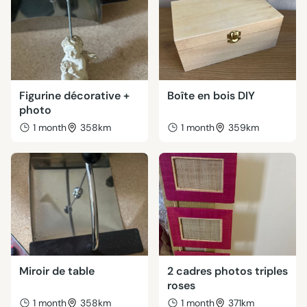
Figurine décorative +
Boîte en bois DIY
photo
1 month
358km
1 month
359km
Miroir de table
2 cadres photos triples
roses
1 month
358km
1 month
371km