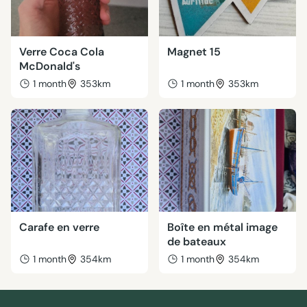
Verre Coca Cola
Magnet 15
McDonald's
1 month
353km
1 month
353km
Carafe en verre
Boîte en métal image
de bateaux
1 month
354km
1 month
354km