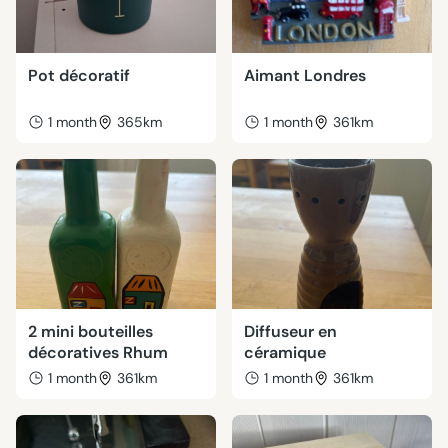
Pot décoratif
Aimant Londres
1 month
365km
1 month
361km
2 mini bouteilles
Diffuseur en
décoratives Rhum
céramique
1 month
361km
1 month
361km