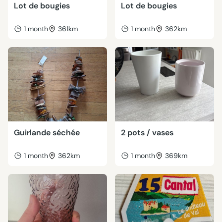
Lot de bougies
Lot de bougies
1 month
361km
1 month
362km
Guirlande séchée
2 pots / vases
1 month
362km
1 month
369km