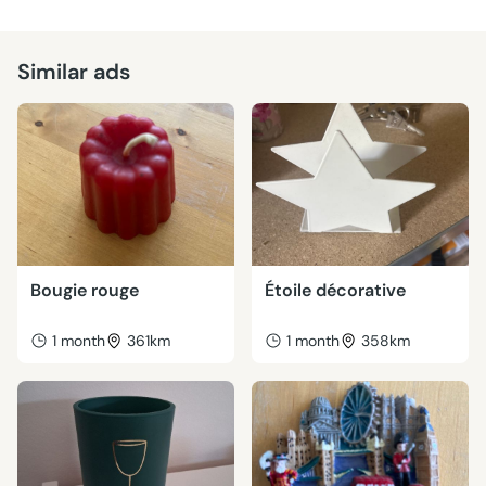
Similar ads
Bougie rouge
Étoile décorative
1 month
361km
1 month
358km