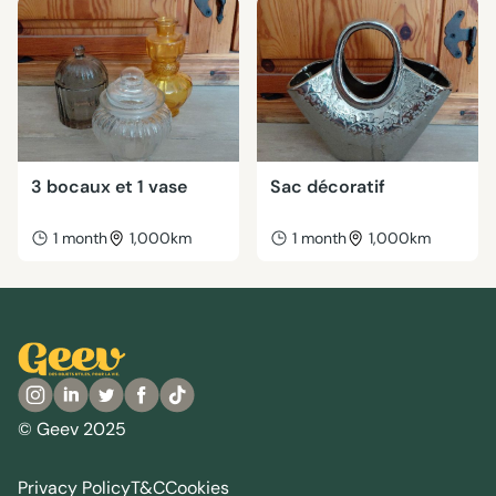
3 bocaux et 1 vase
Sac décoratif
1 month
1,000km
1 month
1,000km
© Geev 2025
Privacy Policy
T&C
Cookies