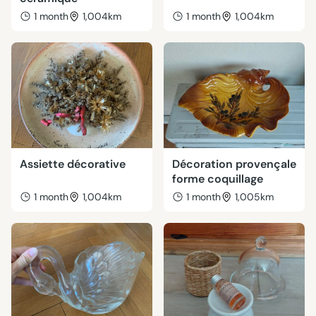
1 month
1,004km
1 month
1,004km
Assiette décorative
Décoration provençale
forme coquillage
1 month
1,004km
1 month
1,005km