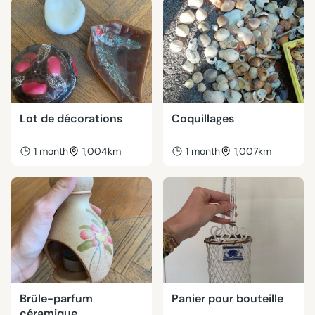
Lot de décorations
Coquillages
1 month
1,004km
1 month
1,007km
Brûle-parfum
Panier pour bouteille
céramique