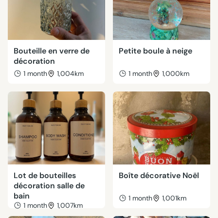
Bouteille en verre de
Petite boule à neige
décoration
1 month
1,004km
1 month
1,000km
Lot de bouteilles
Boîte décorative Noël
décoration salle de
bain
1 month
1,001km
1 month
1,007km