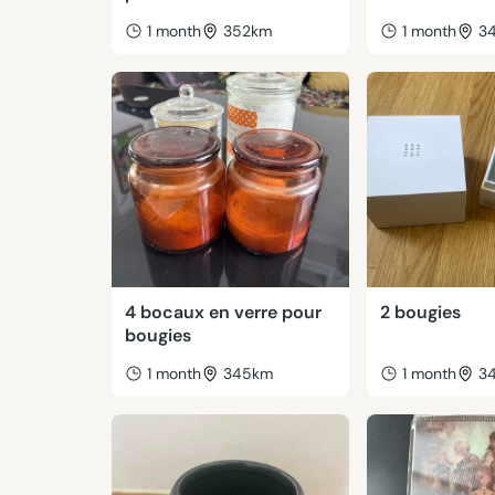
1 month
352km
1 month
3
4 bocaux en verre pour
2 bougies
bougies
1 month
345km
1 month
3