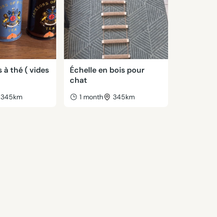
 à thé ( vides
Échelle en bois pour
chat
345km
1 month
345km