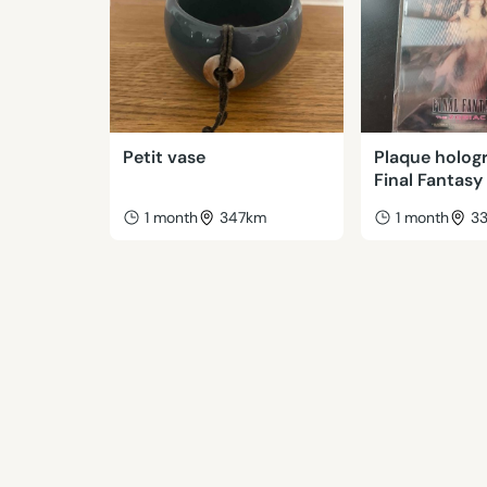
Petit vase
Plaque holog
Final Fantasy 
1 month
347km
1 month
3