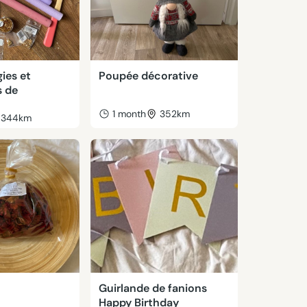
ies et
Poupée décorative
s de
1 month
352km
344km
Guirlande de fanions
Happy Birthday