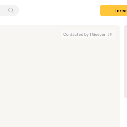
I cre
Contacted by 1 Geever