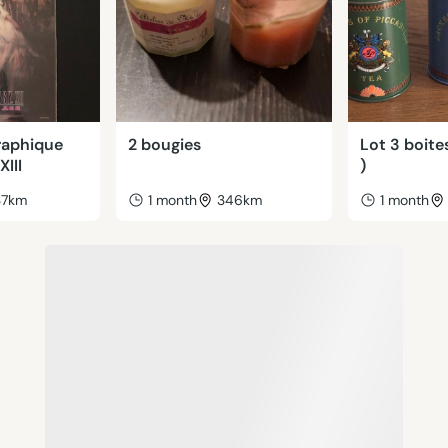
raphique
2 bougies
Lot 3 boites
XIII
)
37km
1 month
346km
1 month