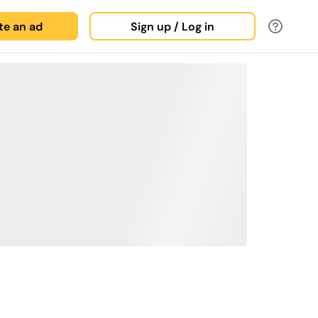
ate an ad
Sign up / Log in