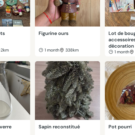
ts
Figurine ours
Lot de boug
accessoire
décoration
42km
1 month
338km
1 month
 verre
Sapin reconstitué
Pot pourri