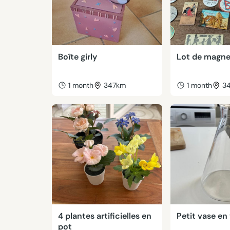
Boîte girly
Lot de magne
1 month
347km
1 month
3
4 plantes artificielles en
Petit vase en
pot