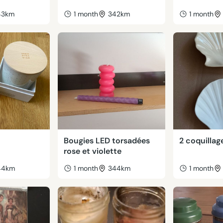
43km
1 month
342km
1 month
Bougies LED torsadées
2 coquillag
rose et violette
44km
1 month
344km
1 month