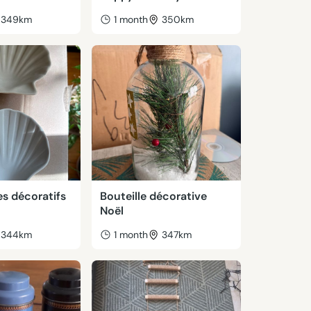
349km
1 month
350km
es décoratifs
Bouteille décorative
Noël
344km
1 month
347km