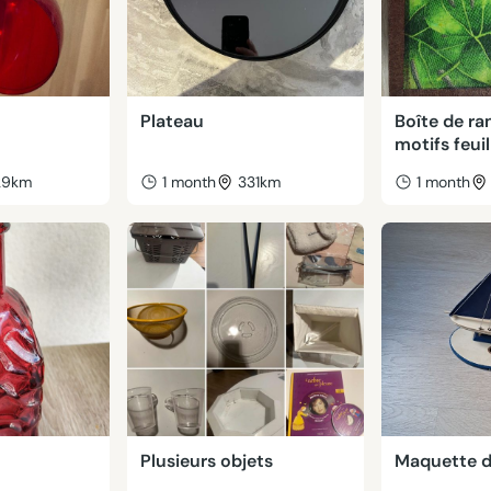
Plateau
Boîte de r
motifs feuil
29km
1 month
331km
1 month
Plusieurs objets
Maquette de