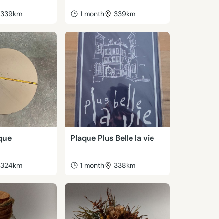
339km
1 month
339km
ique
Plaque Plus Belle la vie
324km
1 month
338km