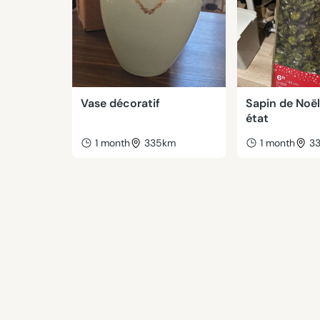
Vase décoratif
Sapin de Noël
état
1 month
335km
1 month
3