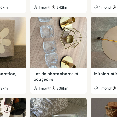
26km
1 month
342km
1 month
coration,
Lot de photophores et
Miroir rust
bougeoirs
29km
1 month
336km
1 month