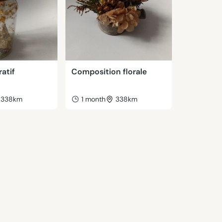
atif
Composition florale
338km
1 month
338km