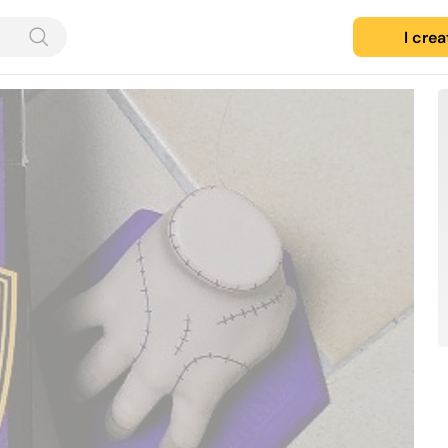
I cre