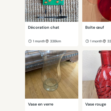
Décoration chat
Boîte œuf
1 month
338km
1 month
3
Vase en verre
Vase rouge