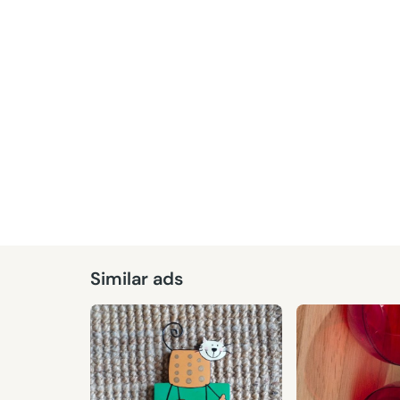
Given
Similar ads