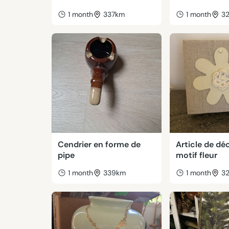
1 month
337km
1 month
3
Cendrier en forme de
Article de dé
pipe
motif fleur
1 month
339km
1 month
3