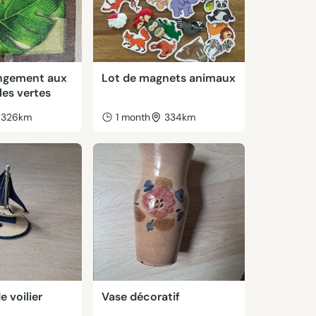
angement aux
Lot de magnets animaux
les vertes
326km
1 month
334km
 voilier
Vase décoratif