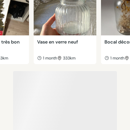
 très bon
Vase en verre neuf
Bocal décor
33km
1 month
333km
1 month