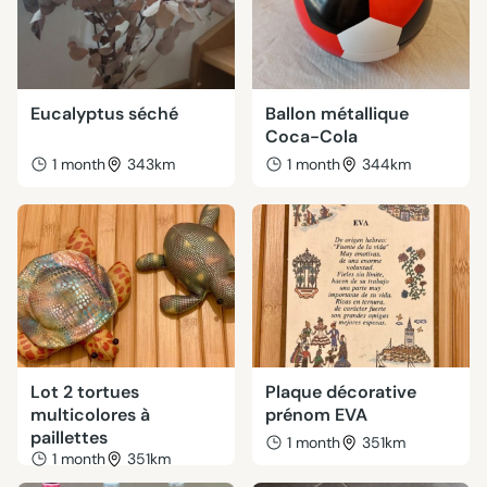
Eucalyptus séché
Ballon métallique
Coca-Cola
1 month
343km
1 month
344km
Lot 2 tortues
Plaque décorative
multicolores à
prénom EVA
paillettes
1 month
351km
1 month
351km