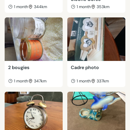
1 month
344km
1 month
353km
2 bougies
Cadre photo
1 month
347km
1 month
337km