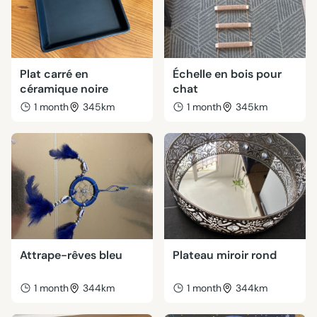
Plat carré en
Échelle en bois pour
céramique noire
chat
1 month
345km
1 month
345km
Attrape-rêves bleu
Plateau miroir rond
1 month
344km
1 month
344km