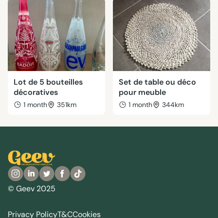
Lot de 5 bouteilles
Set de table ou déco
décoratives
pour meuble
1 month
351km
1 month
344km
© Geev 2025
Privacy Policy
T&C
Cookies