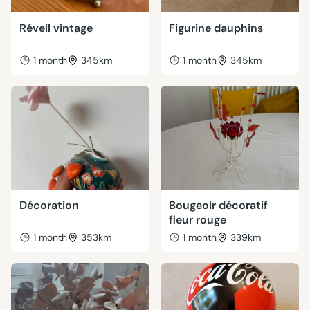
Réveil vintage
Figurine dauphins
1 month
345km
1 month
345km
Décoration
Bougeoir décoratif
fleur rouge
1 month
353km
1 month
339km