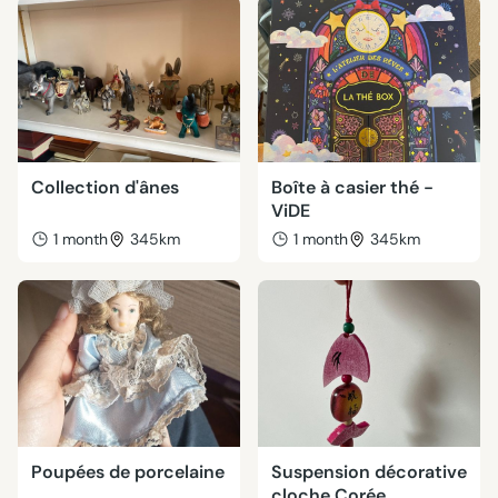
Collection d'ânes
Boîte à casier thé -
ViDE
1 month
345km
1 month
345km
Poupées de porcelaine
Suspension décorative
cloche Corée