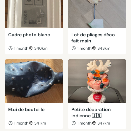
Cadre photo blanc
Lot de pliages déco
fait main
1 month
346km
1 month
343km
Etui de bouteille
Petite décoration
indienne 🇮🇳
1 month
341km
1 month
347km