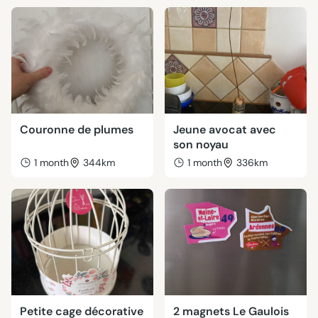
Couronne de plumes
Jeune avocat avec
son noyau
1 month
344km
1 month
336km
Petite cage décorative
2 magnets Le Gaulois