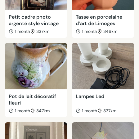
Petit cadre photo
Tasse en porcelaine
argenté style vintage
d’art de Limoges
1 month
337km
1 month
346km
Pot de lait décoratif
Lampes Led
fleuri
1 month
347km
1 month
337km