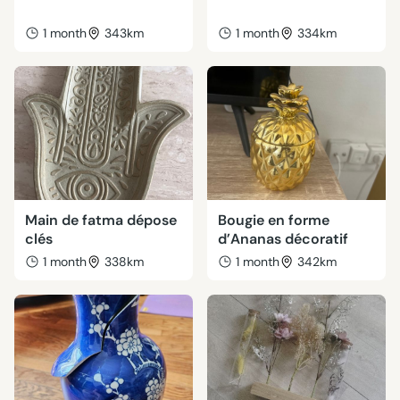
1 month
343km
1 month
334km
Main de fatma dépose
Bougie en forme
clés
d’Ananas décoratif
1 month
338km
1 month
342km