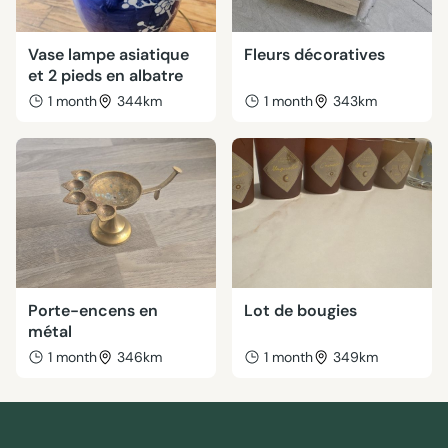
Vase lampe asiatique
Fleurs décoratives
et 2 pieds en albatre
1 month
344km
1 month
343km
Porte-encens en
Lot de bougies
métal
1 month
346km
1 month
349km