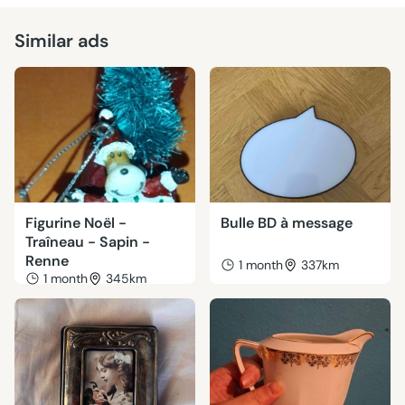
Similar ads
Figurine Noël -
Bulle BD à message
Traîneau - Sapin -
Renne
1 month
337km
1 month
345km