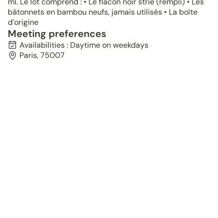
ml. Le lot comprend : • Le flacon noir strié (rempli) • Les
bâtonnets en bambou neufs, jamais utilisés • La boîte
d’origine
Meeting preferences
Availabilities : Daytime on weekdays
Paris, 75007