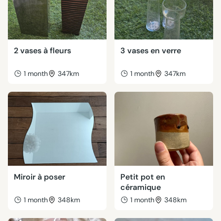
2 vases à fleurs
3 vases en verre
1 month
347km
1 month
347km
Miroir à poser
Petit pot en
céramique
1 month
348km
1 month
348km