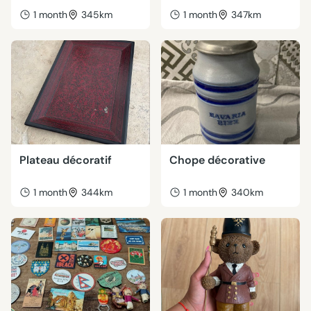
1 month
345km
1 month
347km
Plateau décoratif
Chope décorative
1 month
344km
1 month
340km