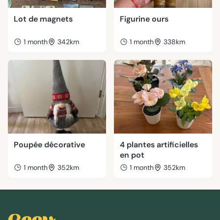
Lot de magnets
Figurine ours
1 month
342km
1 month
338km
Poupée décorative
4 plantes artificielles
en pot
1 month
352km
1 month
352km