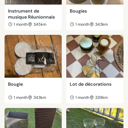
Instrument de
Bougies
musique Réunionnais
1 month
345km
1 month
343km
Bougie
Lot de décorations
1 month
343km
1 month
339km