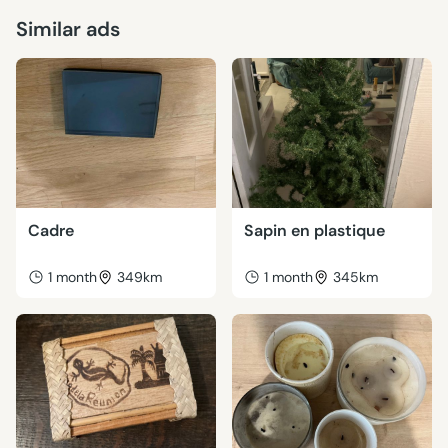
Similar ads
Cadre
Sapin en plastique
1 month
349km
1 month
345km