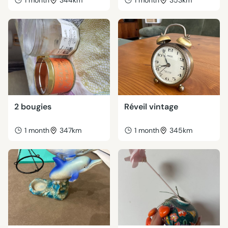
1 month
344km
1 month
353km
2 bougies
Réveil vintage
1 month
347km
1 month
345km