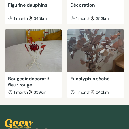
Figurine dauphins
Décoration
1 month
345km
1 month
353km
Bougeoir décoratif
Eucalyptus séché
fleur rouge
1 month
339km
1 month
343km