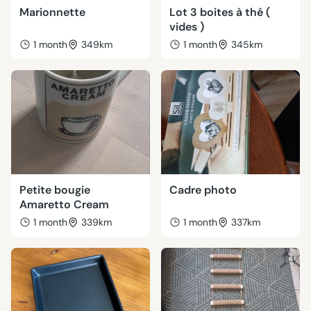
Marionnette
Lot 3 boites à thé (
vides )
1 month
349km
1 month
345km
Petite bougie
Cadre photo
Amaretto Cream
1 month
339km
1 month
337km