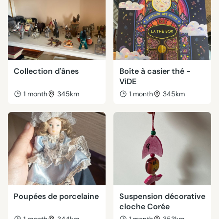
Collection d'ânes
Boîte à casier thé -
ViDE
1 month
345km
1 month
345km
Poupées de porcelaine
Suspension décorative
cloche Corée