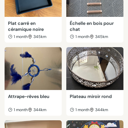
Plat carré en
Échelle en bois pour
céramique noire
chat
1 month
345km
1 month
345km
Attrape-rêves bleu
Plateau miroir rond
1 month
344km
1 month
344km