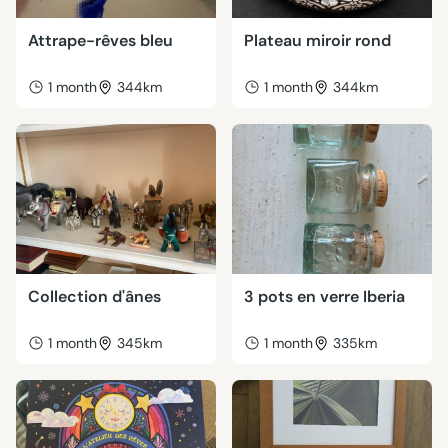
Attrape-rêves bleu
Plateau miroir rond
1 month
344km
1 month
344km
Collection d'ânes
3 pots en verre Iberia
1 month
345km
1 month
335km