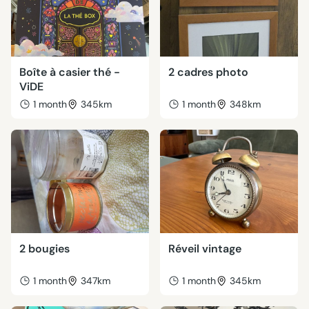
Boîte à casier thé -
2 cadres photo
ViDE
1 month
345km
1 month
348km
2 bougies
Réveil vintage
1 month
347km
1 month
345km