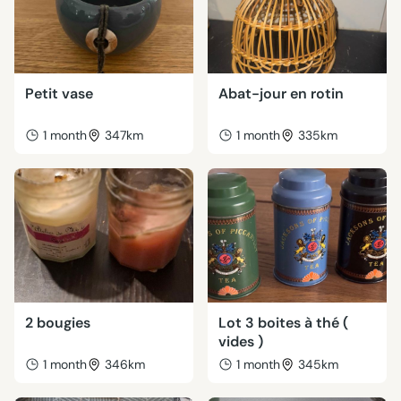
Petit vase
Abat-jour en rotin
1 month
347km
1 month
335km
2 bougies
Lot 3 boites à thé (
vides )
1 month
346km
1 month
345km