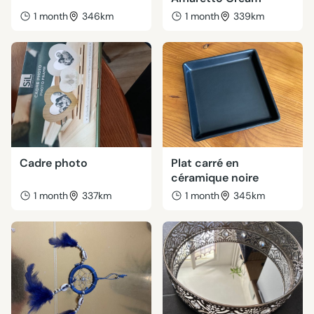
1 month
346km
1 month
339km
Cadre photo
Plat carré en
céramique noire
1 month
337km
1 month
345km