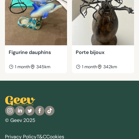
Figurine dauphins
Porte bijoux
1 month
345km
1 month
342km
© Geev 2025
Privacy Policy
T&C
Cookies