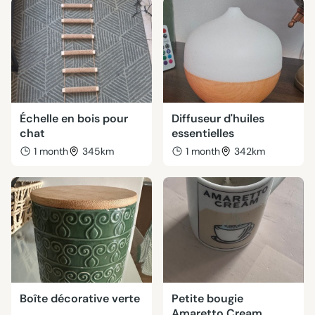
Échelle en bois pour
Diffuseur d'huiles
chat
essentielles
1 month
345km
1 month
342km
Boîte décorative verte
Petite bougie
Amaretto Cream