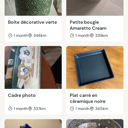
Boîte décorative verte
Petite bougie
Amaretto Cream
1 month
346km
1 month
339km
Cadre photo
Plat carré en
céramique noire
1 month
337km
1 month
345km