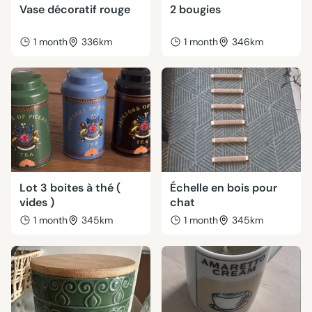
Vase décoratif rouge
2 bougies
1 month
336km
1 month
346km
Lot 3 boites à thé (
Échelle en bois pour
vides )
chat
1 month
345km
1 month
345km