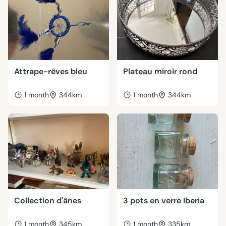
Attrape-rêves bleu
Plateau miroir rond
1 month
344km
1 month
344km
Collection d'ânes
3 pots en verre Iberia
1 month
345km
1 month
335km