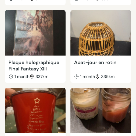
Plaque holographique
Abat-jour en rotin
Final Fantasy XIII
1 month
337km
1 month
335km