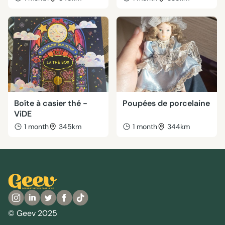
Boîte à casier thé -
Poupées de porcelaine
ViDE
1 month
345km
1 month
344km
© Geev 2025