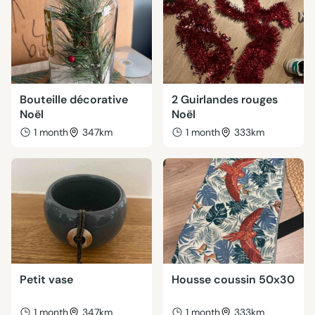
Bouteille décorative
2 Guirlandes rouges
Noël
Noël
1 month
347km
1 month
333km
Petit vase
Housse coussin 50x30
1 month
347km
1 month
333km