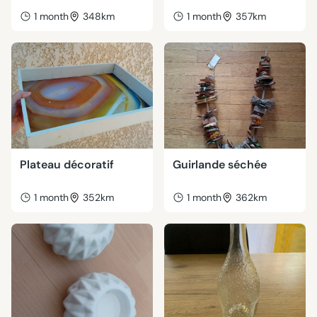
1 month
348km
1 month
357km
Plateau décoratif
Guirlande séchée
1 month
352km
1 month
362km