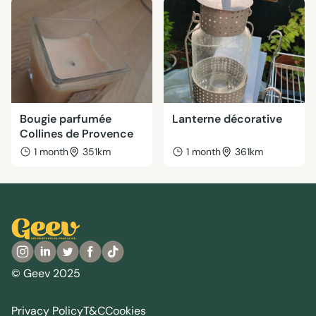
Bougie parfumée
Lanterne décorative
Collines de Provence
1 month
351km
1 month
361km
© Geev 2025
Privacy Policy
T&C
Cookies