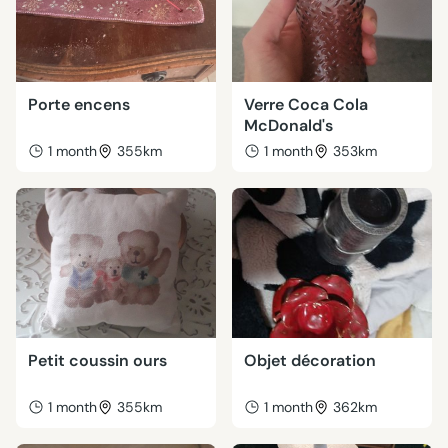
Porte encens
Verre Coca Cola
McDonald's
1 month
355km
1 month
353km
Petit coussin ours
Objet décoration
1 month
355km
1 month
362km