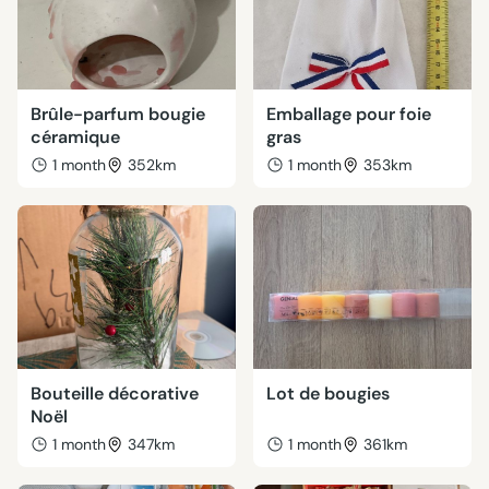
Brûle-parfum bougie
Emballage pour foie
céramique
gras
1 month
352km
1 month
353km
Bouteille décorative
Lot de bougies
Noël
1 month
347km
1 month
361km