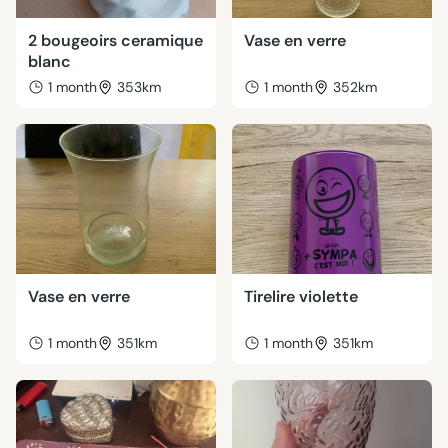
2 bougeoirs ceramique
Vase en verre
blanc
1 month
353km
1 month
352km
Vase en verre
Tirelire violette
1 month
351km
1 month
351km