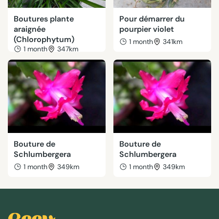
Boutures plante
Pour démarrer du
araignée
pourpier violet
(Chlorophytum)
1 month
341km
1 month
347km
Bouture de
Bouture de
Schlumbergera
Schlumbergera
1 month
349km
1 month
349km