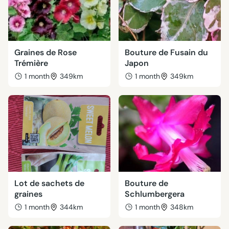
Graines de Rose
Bouture de Fusain du
Trémière
Japon
1 month
349km
1 month
349km
Lot de sachets de
Bouture de
graines
Schlumbergera
1 month
344km
1 month
348km