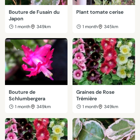
Bouture de Fusain du
Plant tomate cerise
Japon
1 month
349km
1 month
345km
Bouture de
Graines de Rose
Schlumbergera
Trémière
1 month
349km
1 month
349km