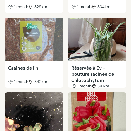
1 month
329km
1 month
334km
Graines de lin
Réservée à Ev -
bouture racinée de
chlotophytum
1 month
342km
1 month
341km