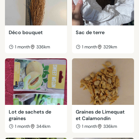
Déco bouquet
Sac de terre
1 month
336km
1 month
329km
Lot de sachets de
Graines de Limequat
graines
et Calamondin
1 month
344km
1 month
336km