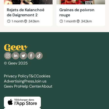
Rejets de Kalanchoé
Graines de poivron
de Daigremont 2
rouge
1 month
343km
1 month
342km
© Geev 2025
Privacy Policy
T&C
Cookies
Advertising
Press
Join us
Geev Pro
Help Center
About