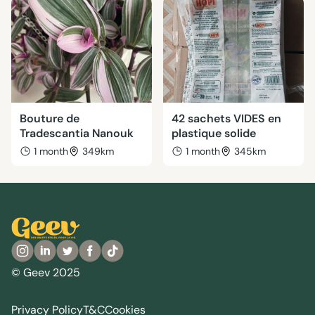
Bouture de
42 sachets VIDES en
Tradescantia Nanouk
plastique solide
1 month
349km
1 month
345km
© Geev 2025
Privacy Policy
T&C
Cookies