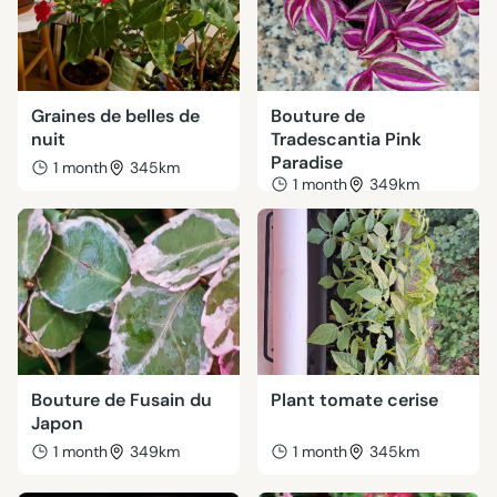
Graines de belles de
Bouture de
nuit
Tradescantia Pink
Paradise
1 month
345km
1 month
349km
Bouture de Fusain du
Plant tomate cerise
Japon
1 month
349km
1 month
345km