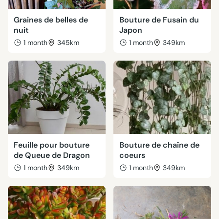
Graines de belles de
Bouture de Fusain du
nuit
Japon
1 month
345km
1 month
349km
Feuille pour bouture
Bouture de chaîne de
de Queue de Dragon
coeurs
1 month
349km
1 month
349km