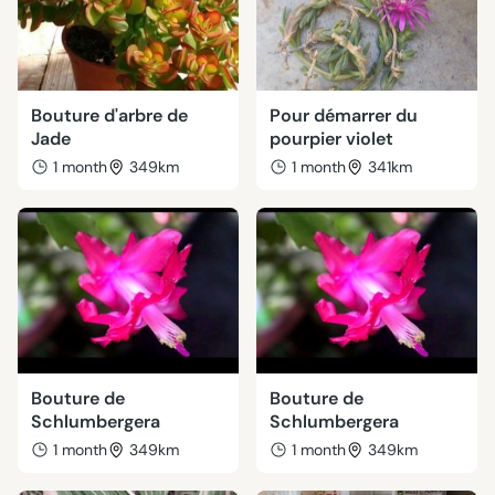
Bouture d'arbre de
Pour démarrer du
Jade
pourpier violet
1 month
349km
1 month
341km
Bouture de
Bouture de
Schlumbergera
Schlumbergera
1 month
349km
1 month
349km