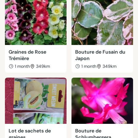
Graines de Rose
Bouture de Fusain du
Trémière
Japon
1 month
349km
1 month
349km
Lot de sachets de
Bouture de
graines
Schlumbergera