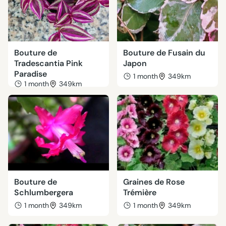
Bouture de
Bouture de Fusain du
Tradescantia Pink
Japon
Paradise
1 month
349km
1 month
349km
Bouture de
Graines de Rose
Schlumbergera
Trémière
1 month
349km
1 month
349km