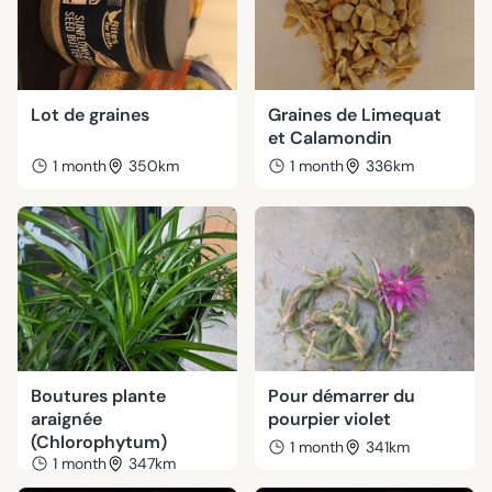
Lot de graines
Graines de Limequat
et Calamondin
1 month
350km
1 month
336km
Boutures plante
Pour démarrer du
araignée
pourpier violet
(Chlorophytum)
1 month
341km
1 month
347km