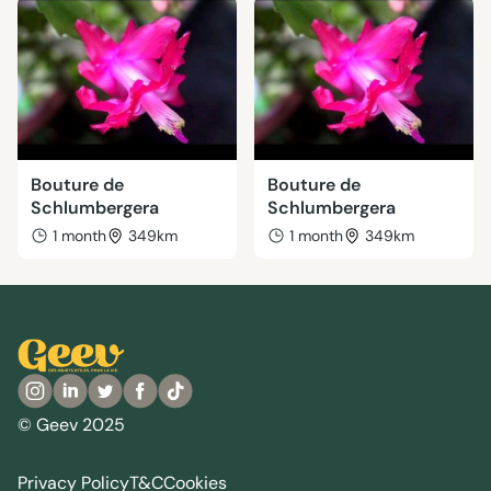
Bouture de
Bouture de
Schlumbergera
Schlumbergera
1 month
349km
1 month
349km
© Geev 2025
Privacy Policy
T&C
Cookies