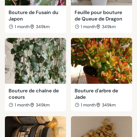
Bouture de Fusain du
Feuille pour bouture
Japon
de Queue de Dragon
1 month
349km
1 month
349km
Bouture de chaîne de
Bouture d'arbre de
coeurs
Jade
1 month
349km
1 month
349km