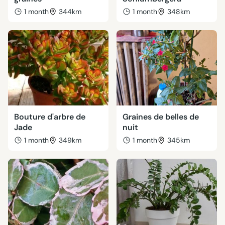
1 month
344km
1 month
348km
Bouture d'arbre de
Graines de belles de
Jade
nuit
1 month
349km
1 month
345km