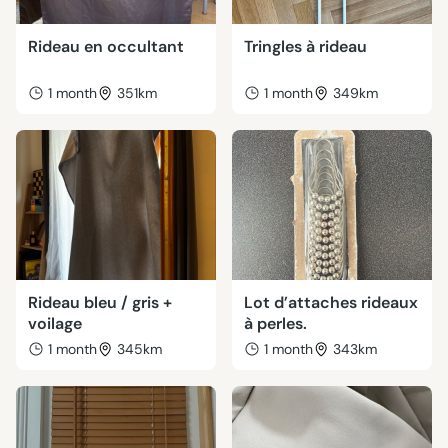
Rideau en occultant
Tringles à rideau
1 month
351km
1 month
349km
Rideau bleu / gris +
Lot d’attaches rideaux
voilage
à perles.
1 month
345km
1 month
343km