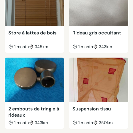
Store à lattes de bois
Rideau gris occultant
1 month
345km
1 month
343km
2 embouts de tringle à
Suspension tissu
rideaux
1 month
343km
1 month
350km