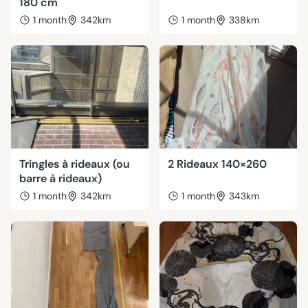
180 cm
1 month
342km
1 month
338km
Tringles à rideaux (ou
2 Rideaux 140×260
barre à rideaux)
1 month
342km
1 month
343km