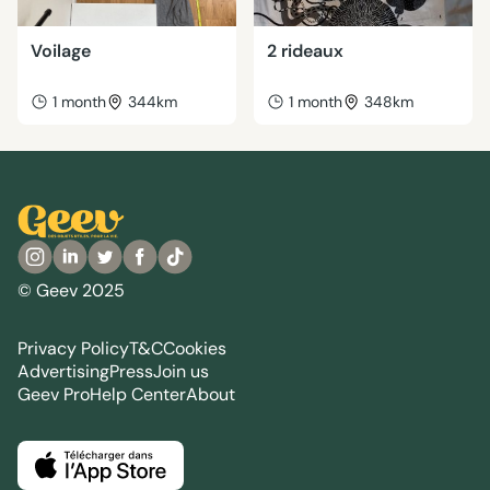
Voilage
2 rideaux
1 month
344km
1 month
348km
© Geev 2025
Privacy Policy
T&C
Cookies
Advertising
Press
Join us
Geev Pro
Help Center
About