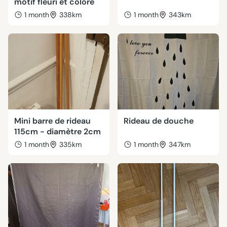
motif fleuri et coloré
1 month
338km
1 month
343km
Mini barre de rideau
Rideau de douche
115cm - diamètre 2cm
1 month
335km
1 month
347km